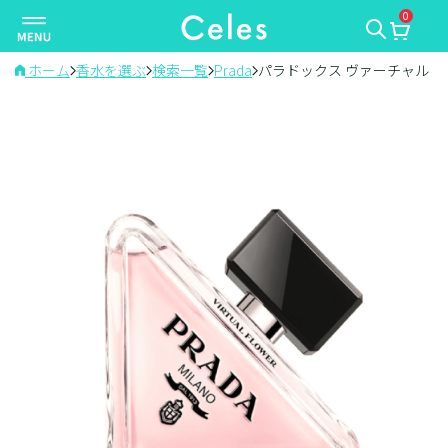
0
ナ
ビ
ゲ
ホーム
香水を選ぶ
検索一覧
Prada
パラドックス ヴァーチャル 
ー
シ
ョ
ン
を
切
り
替
え