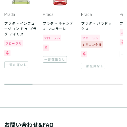
Prada
Prada
Prada
Pra
プラダ – インフュ
プラダ – キャンデ
プラダ – パラドッ
プラ
ージョン ドゥ プラ
ィ フロラーレ
クス
フ
ダ アイリス
フローラル
フローラル
フローラル
オリエンタル
一
一部在庫なし
一部在庫なし
一部在庫なし
お問い合わせ&FAQ