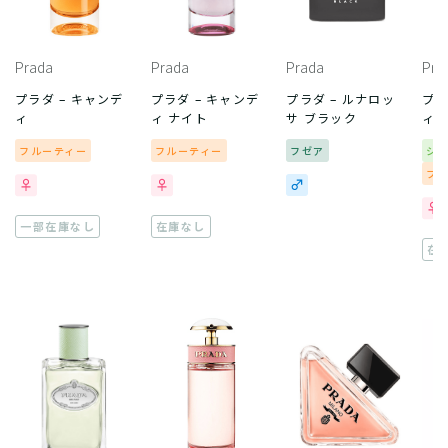
Prada
Prada
Prada
Pra
プラダ – キャンデ
プラダ – キャンデ
プラダ – ルナロッ
プラ
ィ
ィ ナイト
サ ブラック
ィ 
フルーティー
フルーティー
フゼア
シ
フ
一部在庫なし
在庫なし
在