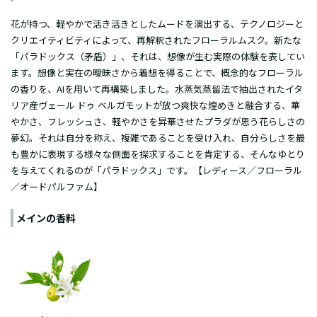
花が持つ、軽やかで活き活きとしたムードを演出する、テクノロジーと
クリエイティビティによって、再解釈されたフローラルムスク。新たな
「パラドックス（矛盾）」、それは、想像が生む実際の体験を表してい
ます。想像と実在の曖昧さから着想を得ることで、概念的なフローラル
の香りを、AIを用いて再構築しました。水蒸気蒸留法で抽出されたイタ
リア産ヴェール ドゥ ベルガモットが放つ爽快な煌めきと融合する、華
やかさ、フレッシュさ、軽やかさを昇華させたプラダが思う花らしさの
夢幻。それは自分を称え、複雑であることを受け入れ、自分らしさを最
も豊かに表現する様々な側面を探求することを肯定する、そんなゆとり
を与えてくれるのが「パラドックス」です。【レディース／フローラル
／オードパルファム】
メインの香料