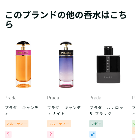
このブランドの他の香水はこち
ら
Prada
Prada
Prada
Pra
プラダ – キャンデ
プラダ – キャンデ
プラダ – ルナロッ
プラ
ィ
ィ ナイト
サ ブラック
ィ 
フルーティー
フルーティー
フゼア
シ
フ