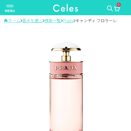
0
ナ
ビ
ゲ
ホーム
香水を選ぶ
検索一覧
Prada
キャンディ フロラーレ
ー
シ
ョ
ン
を
切
り
替
え