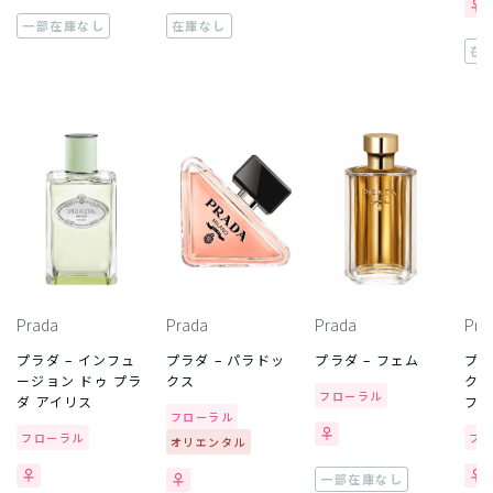
一部在庫なし
在庫なし
在
Prada
Prada
Prada
Pra
プラダ – インフュ
プラダ – パラドッ
プラダ – フェム
プラ
ージョン ドゥ プラ
クス
クス
フローラル
ダ アイリス
フ
フローラル
フローラル
フ
オリエンタル
一部在庫なし