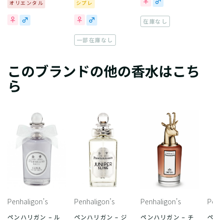
オリエンタル
シプレ
在庫なし
一部在庫なし
このブランドの他の香水はこち
ら
Penhaligon’s
Penhaligon’s
Penhaligon’s
Pen
ペンハリガン – ル
ペンハリガン – ジ
ペンハリガン – チ
ペン