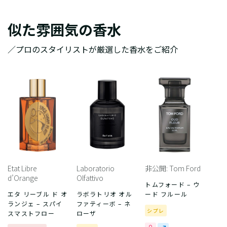
似た雰囲気の香水
／プロのスタイリストが厳選した香水をご紹介
Etat Libre
Laboratorio
非公開: Tom Ford
d’Orange
Olfattivo
トムフォード – ウ
エタ リーブル ド オ
ラボラトリオ オル
ード フルール
ランジェ – スパイ
ファティーボ – ネ
シプレ
スマストフロー
ローザ