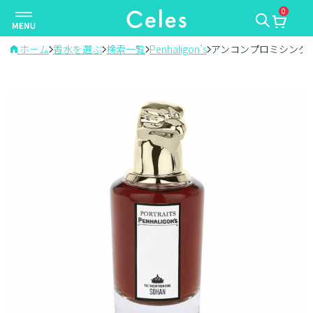
0
ナ
ビ
ゲ
ホーム
香水を選ぶ
検索一覧
Penhaligon’s
アンコンプロミシング 
ー
シ
ョ
ン
を
切
り
替
え