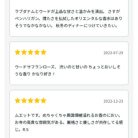
ラブダナムとウードが上品な甘さと温かみを演出。 さすが
ペンハリガン。煙たさを払拭したオリエンタルな香水はあり
そうでなかなかない。 秋冬のディナーにつけていきたい。
2023-07-29
ウードサフランローズ、 渋いのと甘いの ちょっとおいしそ
うな香り かなり好き！
2022-12-23
ムエットです。めちゃくちゃ異国情緒溢れるお香のにおい。
お寺の高貴な雰囲気がある。厳格さと優しさが共存してる感
じ。R.S