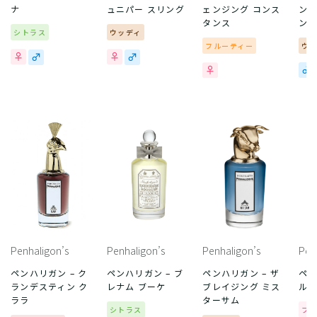
ナ
ュニパー スリング
ェンジング コンス
ンデ
タンス
ン
シトラス
ウッディ
フルーティー
ウ
Penhaligon’s
Penhaligon’s
Penhaligon’s
Pen
ペンハリガン – ク
ペンハリガン – ブ
ペンハリガン – ザ
ペン
ランデスティン ク
レナム ブーケ
ブレイジング ミス
ル
ララ
ターサム
シトラス
フ