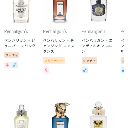
Penhaligon’s
Penhaligon’s
Penhaligon’s
Pen
ペンハリガン – ジ
ペンハリガン – チ
ペンハリガン – エ
ペン
ュニパー スリング
ェンジング コンス
ンディミオン コロ
ンデ
タンス
ン
サ
ウッディ
フルーティー
ウッディ
ウ