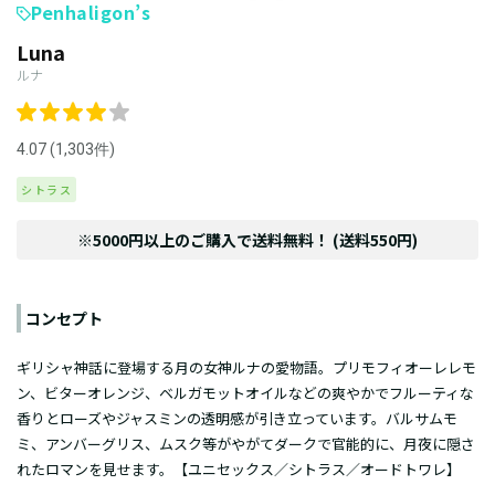
Penhaligon’s
Luna
ルナ
4.07 (1,303件)
シトラス
※5000円以上のご購入で送料無料！ (送料550円)
コンセプト
ギリシャ神話に登場する月の女神ルナの愛物語。プリモフィオーレレモ
ン、ビターオレンジ、ベルガモットオイルなどの爽やかでフルーティな
香りとローズやジャスミンの透明感が引き立っています。バルサムモ
ミ、アンバーグリス、ムスク等がやがてダークで官能的に、月夜に隠さ
れたロマンを見せます。【ユニセックス／シトラス／オードトワレ】