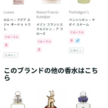
Loewe
Maison Francis
Penhaligon’s
Kurkdjian
ロエベ – アグア エ
ペンハリガン – サ
ジャ オードゥ トワ
メゾン フランシス
ボイ スチーム
レ
クルジャン – ア ラ
フローラル
ローズ
フローラル
フローラル
在庫なし
在庫なし
このブランドの他の香水はこち
ら