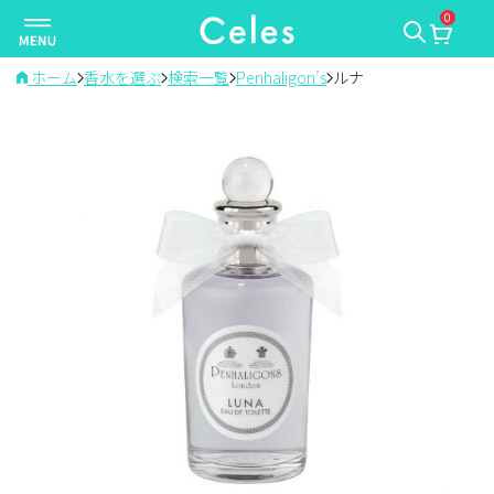
0
ナ
ビ
ゲ
ホーム
香水を選ぶ
検索一覧
Penhaligon’s
ルナ
ー
シ
ョ
ン
を
切
り
替
え