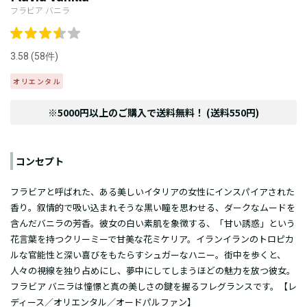
フラビア バニラ
3.58 (58件)
オリエンタル
※5000円以上のご購入で送料無料！ (送料550円)
コンセプト
フラビアと呼ばれた、ある美しいイタリアの女性にインスパイアされた
香り。叙情的で吸い込まれそうな黒い瞳を思わせる、ダークなムードを
含んだバニラの芳香。彼女の白い素肌を象徴する、「甘い誘惑」という
花言葉を持つクリーミーで甘美な花ミケリア。イランイランのトロピカ
ルな官能性と深い喜びをもたらすシュガーなハニー。街中を歩くと、
人々の視線を独り占めにし、夢中にしてしまうほどの魅力を放つ彼女。
フラビア バニラは憧憬と真の美しさの鍵を握るフレグランスです。【レ
ディース／オリエンタル／オードパルファン】