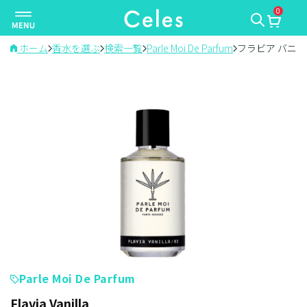
0
ナ
ビ
ゲ
ホーム
香水を選ぶ
検索一覧
Parle Moi De Parfum
フラビア バニラ
ー
シ
ョ
ン
を
切
り
替
え
Parle Moi De Parfum
Flavia Vanilla