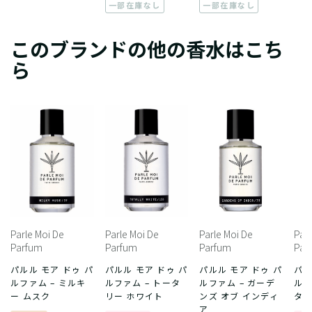
一部在庫なし
一部在庫なし
このブランドの他の香水はこち
ら
Parle Moi De
Parle Moi De
Parle Moi De
Parl
Parfum
Parfum
Parfum
Par
パルル モア ドゥ パ
パルル モア ドゥ パ
パルル モア ドゥ パ
パル
ルファム – ミルキ
ルファム – トータ
ルファム – ガーデ
ルフ
ー ムスク
リー ホワイト
ンズ オブ インディ
タ
ア