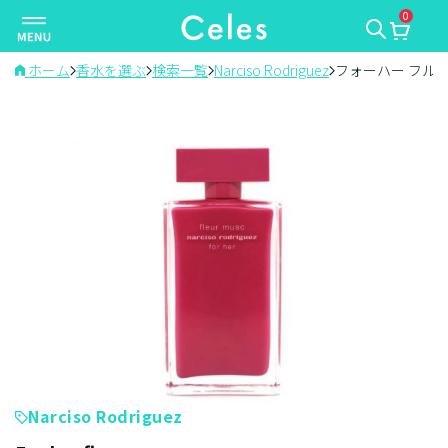
0
ナ
ビ
ゲ
ホーム
香水を選ぶ
検索一覧
Narciso Rodriguez
フォーハー フルー
ー
シ
ョ
ン
を
切
り
替
え
Narciso Rodriguez