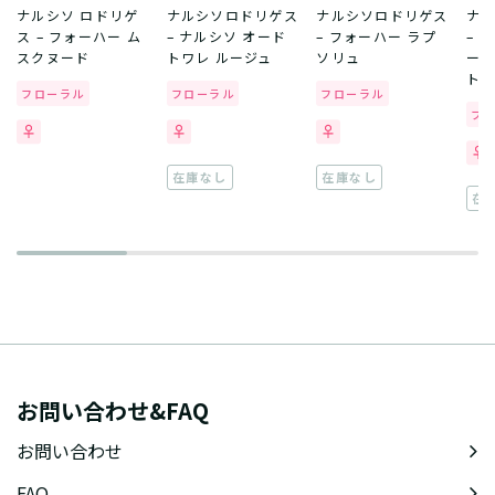
ナルシソ ロドリゲ
ナルシソロドリゲス
ナルシソロドリゲス
ナ
ス – フォーハー ム
– ナルシソ オード
– フォーハー ラプ
– 
スクヌード
トワレ ルージュ
ソリュ
ール
トワ
フローラル
フローラル
フローラル
フ
在庫なし
在庫なし
在
お問い合わせ&FAQ
お問い合わせ
FAQ