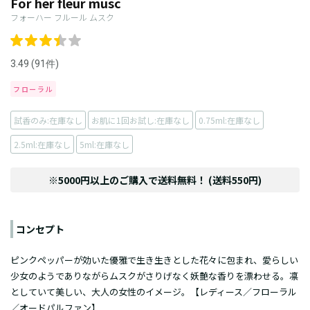
For her fleur musc
フォーハー フルール ムスク
3.49 (91件)
フローラル
試香のみ:在庫なし
お肌に1回お試し:在庫なし
0.75ml:在庫なし
2.5ml:在庫なし
5ml:在庫なし
※5000円以上のご購入で送料無料！ (送料550円)
コンセプト
ピンクペッパーが効いた優雅で生き生きとした花々に包まれ、愛らしい
少女のようでありながらムスクがさりげなく妖艶な香りを漂わせる。凛
としていて美しい、大人の女性のイメージ。【レディース／フローラル
／オードパルファン】