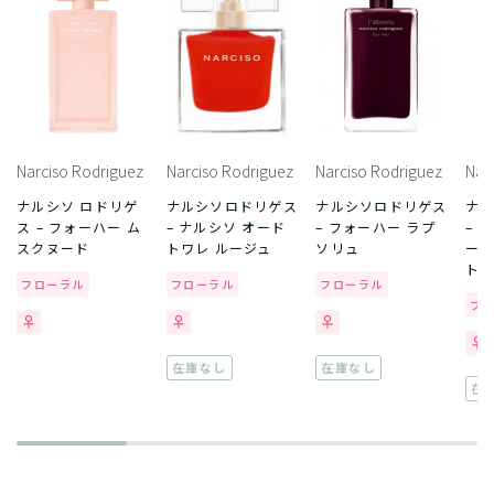
Narciso Rodriguez
Narciso Rodriguez
Narciso Rodriguez
Nar
ナルシソ ロドリゲ
ナルシソロドリゲス
ナルシソロドリゲス
ナ
ス – フォーハー ム
– ナルシソ オード
– フォーハー ラプ
– 
スクヌード
トワレ ルージュ
ソリュ
ール
トワ
フローラル
フローラル
フローラル
フ
在庫なし
在庫なし
在