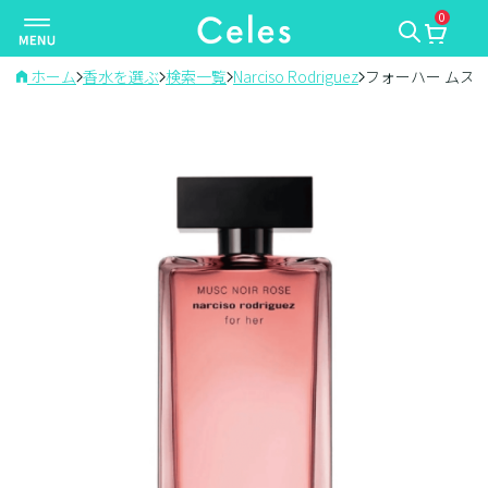
0
ナ
ビ
ゲ
ホーム
香水を選ぶ
検索一覧
Narciso Rodriguez
フォーハー ムスク
ー
シ
ョ
ン
を
切
り
替
え