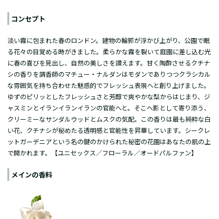
コンセプト
淡い霧に包まれた春のロンドン。建物の輪郭が浮かび上がり、公園で眠
る花々の目覚める時がきました。柔らかな霧を裂いて庭園に差し込む光
に春の喜びを見出し、自然の美しさを讃えます。甘く陶酔させるクチナ
シの香りを調香師のマチュー・ナルダンはモダンでありつつクラシカル
な雰囲気を持ち合わせた魅惑的でフレッシュ表現へと創り上げました。
ゆずのピリッとしたフレッシュさと芳醇で爽やかな梨からはじまり、ジ
ャスミンとイランイランイランの官能へと。そこへ影として寄り添う、
クリーミーなサンダルウッドとムスクの気配。この香りは最も純粋な白
い花、クチナシが秘めたる透明感と官能性を昇華しています。シークレ
ットガーデニアという名の鍵のかけられた秘密の花園はあなたの肌の上
で開かれます。【ユニセックス／フローラル／オードパルファン】
メインの香料