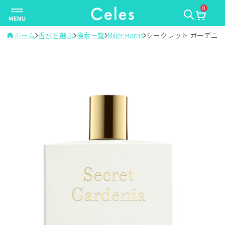
0
ナ
ビ
ゲ
ホーム
香水を選ぶ
検索一覧
Miller Harris
シークレット ガーデニア
ー
シ
ョ
ン
を
切
り
替
え