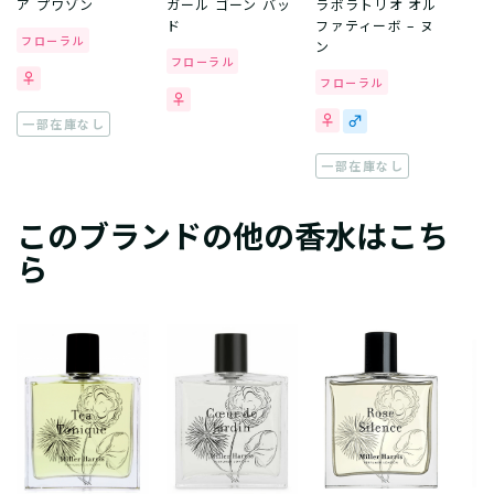
ア プワゾン
ガール ゴーン バッ
ラボラトリオ オル
ド
ファティーボ – ヌ
フローラル
ン
フローラル
フローラル
一部在庫なし
一部在庫なし
このブランドの他の香水はこち
ら