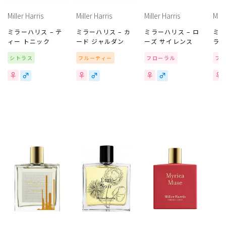
Miller Harris
Miller Harris
Miller Harris
Mill
ミラーハリス – テ
ミラーハリス – カ
ミラーハリス – ロ
ミラ
ィー トニック
ード ジャルダン
ーズ サイレンス
ラ
シトラス
フルーティー
フローラル
フ