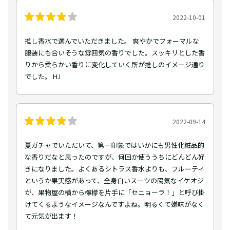
2022-10-01
推し香水で選んでいただきました。 爽やかでフォーマルな
服装にも合いそうな雰囲気の香りでした。スッキリとした香
りから柔らかい香りに変化していく所が推しのイメージ通り
でした。 H.I
2022-09-14
夏ガチャでいただいて、第一印象ではいかにも男性化粧品的
な香りだなと思ったのですが、何回か使ううちにどんどん好
きになりました。よくあるシトラス香水よりも、フルーティ
というか果実感があって、全身白いスーツの陽気なイケオジ
が、果物屋の横から檸檬を片手に「セニョーラ！」と呼び掛
けてくるようなイメージなんですよね。明るくて嫌味がなく
て元気が出ます！