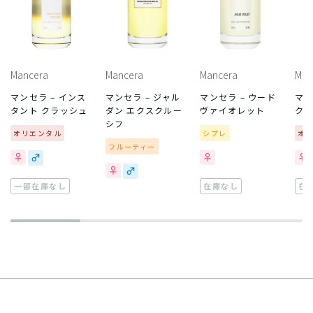
Mancera
Mancera
Mancera
Man
マンセラ – インス
マンセラ – ジャル
マンセラ – ウード
マン
タント クラッシュ
ダン エクスクルー
ヴァイオレット
ク 
シフ
オリエンタル
シプレ
オ
フルーティー
一部在庫なし
在庫なし
在