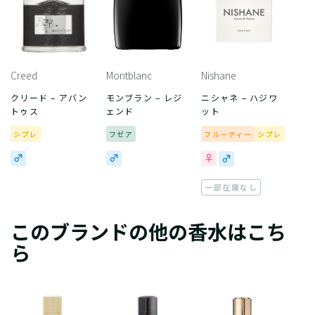
Creed
Montblanc
Nishane
クリード – アバン
モンブラン – レジ
ニシャネ – ハジワ
トゥス
ェンド
ット
シプレ
フゼア
フルーティー
シプレ
一部在庫なし
このブランドの他の香水はこち
ら