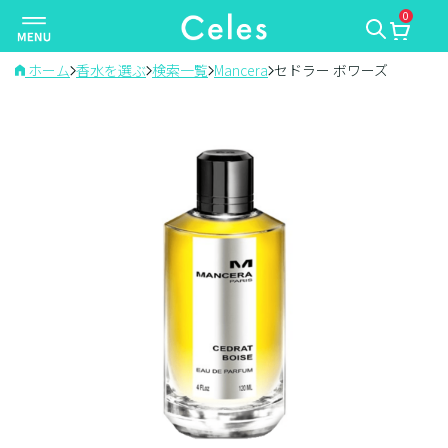
0
ナ
ビ
ゲ
ホーム
香水を選ぶ
検索一覧
Mancera
セドラー ボワーズ
ー
シ
ョ
ン
を
切
り
替
え