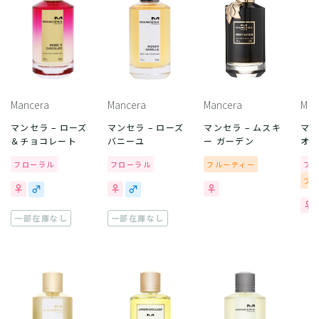
Mancera
Mancera
Mancera
Man
マンセラ – ローズ
マンセラ – ローズ
マンセラ – ムスキ
マン
＆チョコレート
バニーユ
ー ガーデン
オ
フローラル
フローラル
フルーティー
フ
フ
一部在庫なし
一部在庫なし