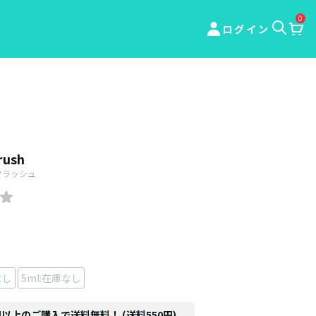
0
ログイン
rush
クラッシュ
なし
5ml:在庫なし
円以上のご購入で送料無料！ (送料550円)