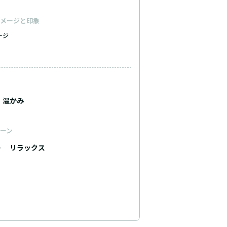
メージと印象
ージ
温かみ
ーン
ー
リラックス