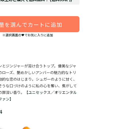
量を選んでカートに追加
※選択画面の🖤でお気に入りに追加
ンとジンジャーが溶け合うトップ。優美なジャ
のローズ、艶めかしいアンバーの魅力的なトリ
動的な恋のはじまり。シュガーのように甘く、
そうな口づけのように私の心を奪い、焦がして
の罪深い香り。
【ユニセックス／オリエンタル
ファン】
料