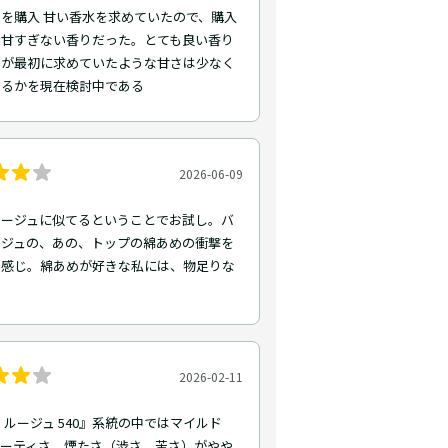
を購入 甘い香水を求めていたので、購入
、甘すぎない香りだった。とても良い香り
るが最初に求めていたような甘さは少なく
するかを現在検討中である
2026-06-09
ルージュに似てるということでお試し。バ
ージュの、あの、トップの綿あめの衝撃を
た感じ。綿あめが好きな私には、物足りな
。
2026-02-11
 ルージュ 540』系統の中ではマイルド
ルーティさ、煙たさ（渋さ、苦さ）がやや