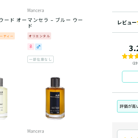
Mancera
 ウード オー
マンセラ – ブルー ウー
レビュー
ド
ーティー
オリエンタル
3.
一部在庫なし
（2
評価が高
Mancera