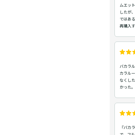
ムエット
したが
ではあ
再購入
バカラ
カラル
なくし
かった
『バカラ
で、フ