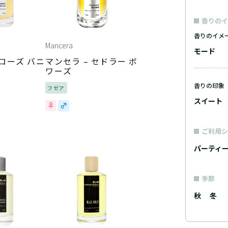
香りのイ
香りのイメ
Mancera
モード
 ローズ バニ
マンセラ – セドラー ボ
ワーズ
香りの印象
フゼア
スイート
ご利用シ
パーティ
季節
秋
冬