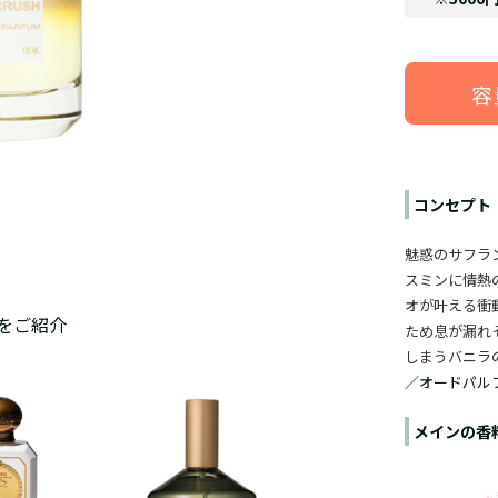
容
コンセプト
魅惑のサフラ
スミンに情熱
オが叶える衝
をご紹介
ため息が漏れ
しまうバニラ
／オードパル
メインの香