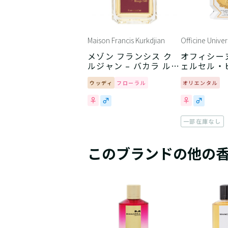
Maison Francis Kurkdjian
Officine Univer
メゾン フランシス ク
オフィシー
ルジャン – バカラ ルー
ェルセル・ビ
ジュ 540
アンブル・
ウッディ
フローラル
ガスカル
オリエンタル
一部在庫なし
このブランドの他の