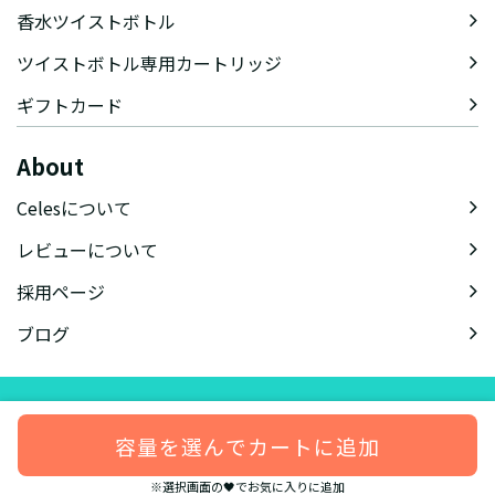
香水ツイストボトル
ツイストボトル専用カートリッジ
ギフトカード
About
Celesについて
レビューについて
採用ページ
ブログ
会社概要
特定商取引法に基づく表記
会員規約
プライバシーポリシー
容量を選んでカートに追加
© celes-perfume.com
※選択画面の🖤でお気に入りに追加