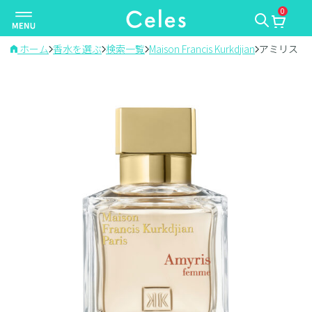
0
ナ
ビ
ゲ
ホーム
香水を選ぶ
検索一覧
Maison Francis Kurkdjian
アミリス フ
ー
シ
ョ
ン
を
切
り
替
え