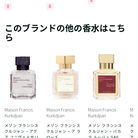
このブランドの他の香水はこち
ら
Maison Francis
Maison Francis
Maison Francis
Mais
Kurkdjian
Kurkdjian
Kurkdjian
Kurk
メゾン フランシス
メゾン フランシス
メゾン フランシス
メゾ
クルジャン – アク
クルジャン – ア ラ
クルジャン – バカ
クル
ア ユニヴェルサリ
ローズ
ラ ルージュ 540
ア 