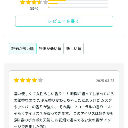
（62件）
レビューを書く
評価が高い順
評価が低い順
新しい順
2025-03-23
凄い優しくて女性らしい香り！！ 時間が経ってしまってから
の試香なので たぶん香り変わっちゃったと思うけど ムスク
やアンバーの香りが強く、 その奥にフローラルの香り… お
そらくアイリス？が香ってきます。 このアイリスは好きかも
(笑) 春のポカポカ天気に お花畑で遊んでる少女の姿が イメ
ージできました(笑)