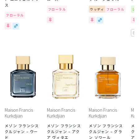
ス
フローラル
ウッディ
フローラル
シ
フローラル
在
Maison Francis
Maison Francis
Maison Francis
Mais
Kurkdjian
Kurkdjian
Kurkdjian
Kurk
メゾン フランシス
メゾン フランシス
メゾン フランシス
メゾ
クルジャン – ウー
クルジャン – アク
クルジャン – グラ
クル
ド
ア ヴィタエ
ン ソワール
ア 