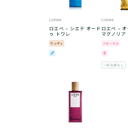
Loewe
Loewe
ロエベ – シエテ オード
ロエベ – 
ゥ トワレ
マグノリア
ウッディ
フローラル
一部在庫なし