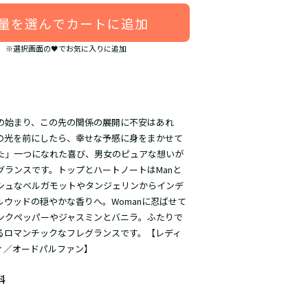
量を選んでカートに追加
※選択画面の🖤でお気に入りに追加
の始まり、この先の関係の展開に不安はあれ
の光を前にしたら、幸せな予感に身をまかせて
た」一つになれた喜び、男女のピュアな想いが
グランスです。トップとハートノートはManと
シュなベルガモットやタンジェリンからインデ
ルウッドの穏やかな香りへ。Womanに忍ばせて
ンクペッパーやジャスミンとバニラ。ふたりで
るロマンチックなフレグランスです。【レディ
ィ／オードパルファン】
料