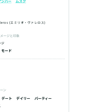
アンバー
ムスク
Valeros (エミリオ・ヴァレロス)
メージと印象
ージ
モード
ーン
デート
デイリー
パーティー
ス