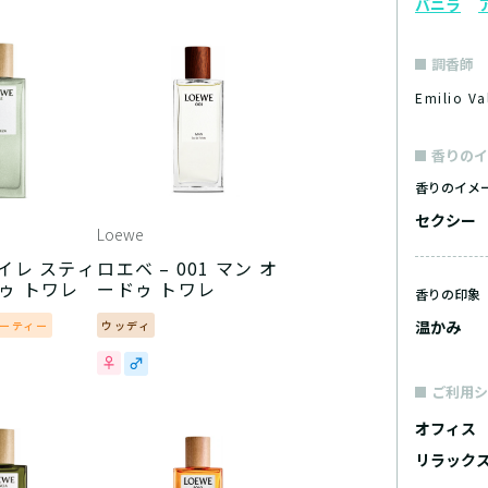
バニラ
調香師
Emilio 
香りのイ
香りのイメ
セクシー
Loewe
アイレ スティ
ロエベ – 001 マン オ
ゥ トワレ
ードゥ トワレ
香りの印象
温かみ
ーティー
ウッディ
ご利用シ
オフィス
リラック