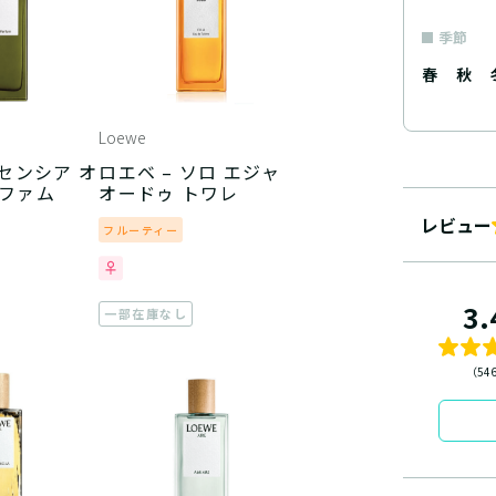
季節
春
秋
Loewe
エセンシア オ
ロエベ – ソロ エジャ
ルファム
オードゥ トワレ
レビュー
フルーティー
3.
一部在庫なし
（54