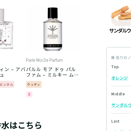
香りのノ
Parle Moi De Parfum
Top
ィン – アバ
パルル モア ドゥ パル
ュ
ファム – ミルキー ムス
オレンジ
ク
エンタル
ウッディ
Middle
サンダル
Last
香水はこちら