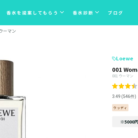
香水を提案してもらう
香水診断
ブログ
1 ウーマン
Loewe
001 Wom
001 ウーマン
3.49 (546件)
ウッディ
※5000