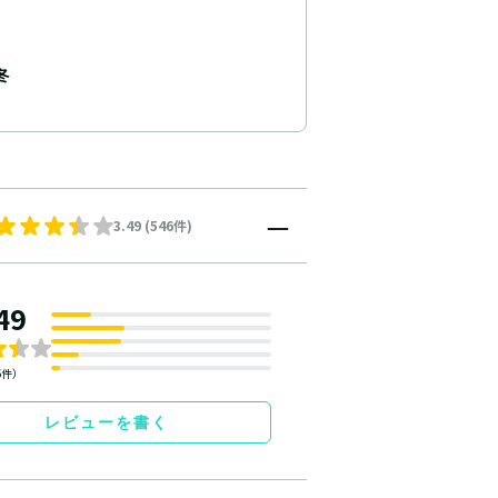
冬
3.49 (546件)
49
6件）
レビューを書く