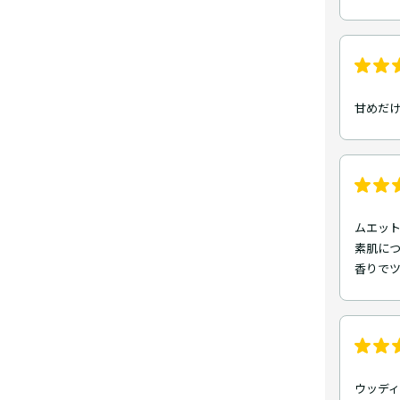
甘めだけ
ムエッ
素肌に
香りで
ウッデ