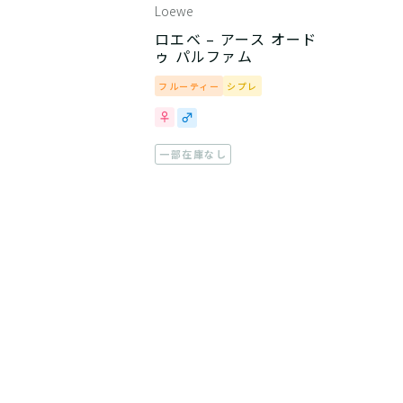
Loewe
ロエベ – アース オード
ゥ パルファム
フルーティー
シプレ
一部在庫なし