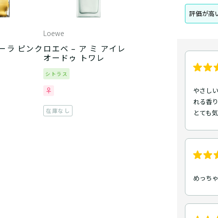
評価が高
Loewe
オーラ ピンク
ロエベ – ア ミ アイレ
オードゥ トワレ
シトラス
やさし
れる香
在庫なし
とても
めっち