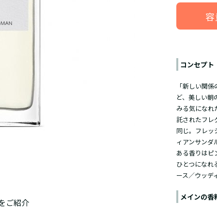
容
コンセプト
「新しい関係
ど、美しい朝
みる気になれ
託されたフレ
同じ。フレッ
ィアンサンダ
ある香りはピ
ひとつになれ
ース／ウッデ
メインの香
をご紹介