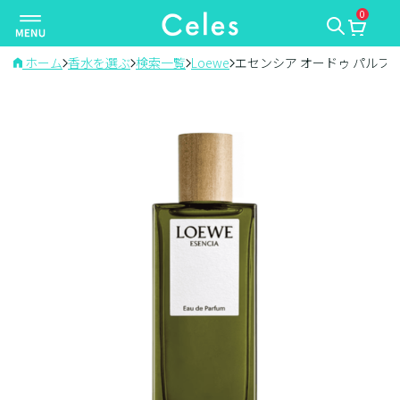
0
ナ
ビ
ゲ
ホーム
香水を選ぶ
検索一覧
Loewe
エセンシア オードゥ パルフ
ー
シ
ョ
ン
を
切
り
替
え