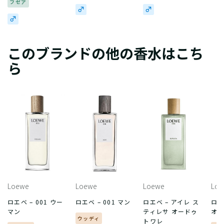
フゼア
このブランドの他の香水はこち
ら
Loewe
Loewe
Loewe
Loe
ロエベ – 001 ウー
ロエベ – 001 マン
ロエベ – アイレ ス
ロエ
マン
ティレサ オードゥ
オー
ウッディ
トワレ