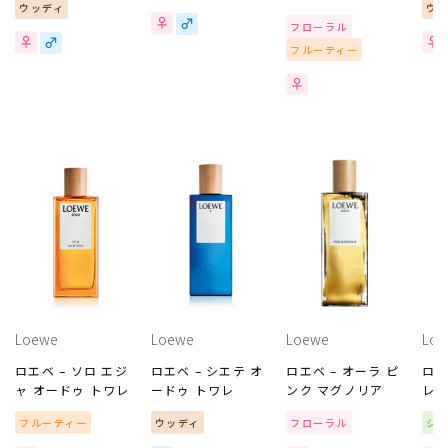
ウッディ
ウ
フローラル
フルーティー
Loewe
Loewe
Loewe
Loe
ロエベ – ソロ エジ
ロエベ – シエテ オ
ロエベ – オーラ ピ
ロエ
ャ オードゥ トワレ
ードゥ トワレ
ンク マグノリア
レ 
フルーティー
ウッディ
フローラル
シ