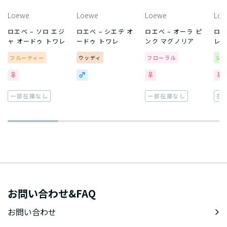
Loewe
Loewe
Loewe
Loe
ロエベ – ソロ エジ
ロエベ – シエテ オ
ロエベ – オーラ ピ
ロエ
ャ オードゥ トワレ
ードゥ トワレ
ンク マグノリア
レ 
フルーティー
ウッディ
フローラル
シ
一部在庫なし
一部在庫なし
在
お問い合わせ&FAQ
お問い合わせ