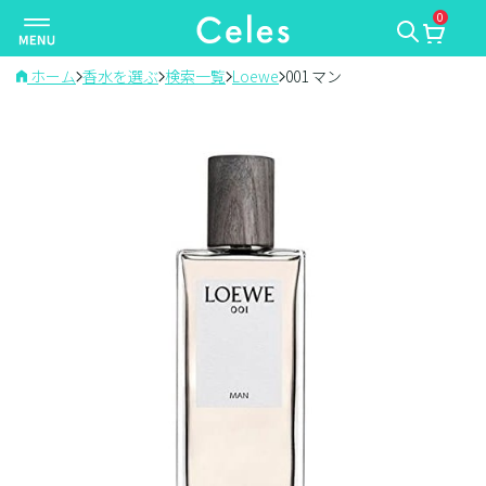
0
ナ
ビ
ゲ
ホーム
香水を選ぶ
検索一覧
Loewe
001 マン
ー
シ
ョ
ン
を
切
り
替
え