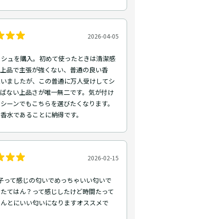
2026-04-05
ッシュを購入。初めて使ったときは清潔感
て上品で主張が強くない、普通の良い香
思いましたが、この普通に万人受けしてシ
選ばない上品さが唯一無二です。気が付け
のシーンでもこちらを選びたくなります。
の香水であることに納得です。
2026-02-15
の子って感じの匂いでめっちゃいい匂いで
けたてはん？って感じしたけど時間たって
ほんとにいい匂いになりますオススメで