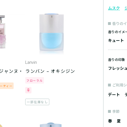
ムスク
香りのイ
香りのイメ
キュート
香りの印象
Lanvin
フレッシ
 ジャンヌ・
ランバン – オキシジン
フローラル
ご利用シ
ーティー
デート
一部在庫なし
季節
春
夏