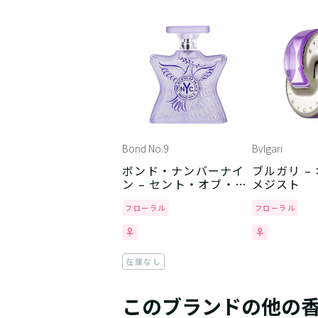
Bond No.9
Bvlgari
ボンド・ナンバーナイ
ブルガリ –
ン – セント・オブ・ピ
メジスト
ース
フローラル
フローラル
在庫なし
このブランドの他の