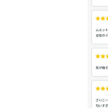
ムエッ
女性の
気が強
さいこ
匂いす