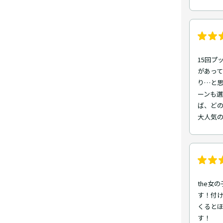
15回プ
があっ
り…と
ーンも
ば、ど
大人気
the女
す！付
くると
す！