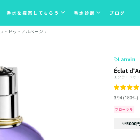
香水を提案してもらう
香水診断
ブログ
ラ・ドゥ・アルページュ
Lanvin
Éclat d‘A
エクラ・ドゥ・
3.94 (180件)
フローラル
※5000