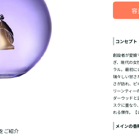
容
コンセプト
創設者が愛娘
ぎ、現代の女
ラル。最初に
瑞々しい甘さ
さが訪れ、ピ
リーンティー
ダーウッドと
スクに重なり
れる傑作。【
メインの香
をご紹介