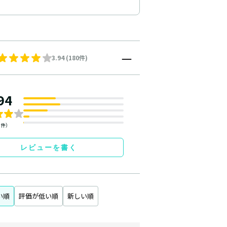
3.94 (180件)
94
0件）
レビューを書く
い順
評価が低い順
新しい順