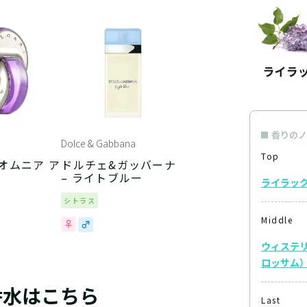
香りのノ
Dolce & Gabbana
Top
 オムニア ア
ドルチェ&ガッバーナ
– ライトブルー
ライラッ
シトラス
Middle
ウィステ
ロッサム
香水はこちら
Last