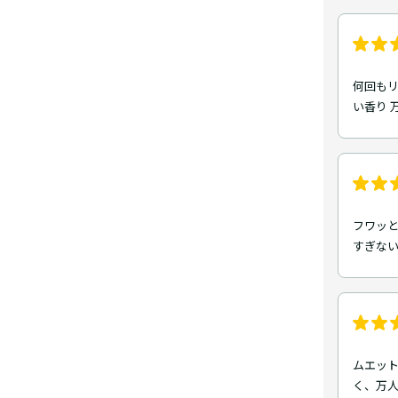
何回もリ
い香り 
フワッ
すぎな
ムエッ
く、万