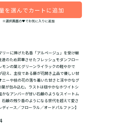
量を選んでカートに追加
※選択画面の🖤でお気に入りに追加
マリーに捧げた名香「アルページュ」を受け継
性達のため昇華させたフレッシュモダンフロー
レモンの葉とグリーンライラックの軽やかで
が迎え、主役である藤が花開き上品で優しい甘
オニーや桃の花の落ち着いた甘さと涼やかなグ
の葉が包み込む。ラストは穏やかなホワイトシ
温かなアンバーが甘い石鹸のようなスイートム
、石鹸の残り香のようになる世代を超えて愛さ
レディース／フローラル／オードパルファン】
料