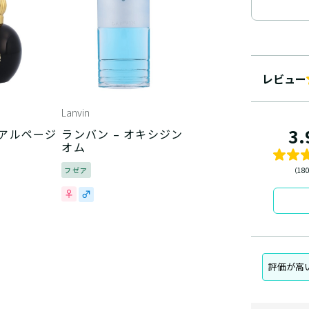
レビュー
Lanvin
3.
 アルページ
ランバン – オキシジン
オム
フゼア
（18
評価が高