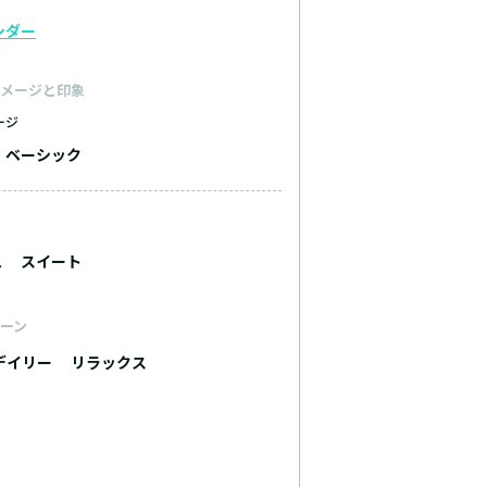
シダー
メージと印象
ージ
ベーシック
ュ
スイート
ーン
デイリー
リラックス