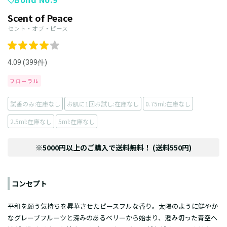
Scent of Peace
セント・オブ・ピース
4.09 (399件)
フローラル
試香のみ:在庫なし
お肌に1回お試し:在庫なし
0.75ml:在庫なし
2.5ml:在庫なし
5ml:在庫なし
※5000円以上のご購入で送料無料！ (送料550円)
コンセプト
平和を願う気持ちを昇華させたピースフルな香り。太陽のように鮮やか
なグレープフルーツと深みのあるベリーから始まり、澄み切った青空へ