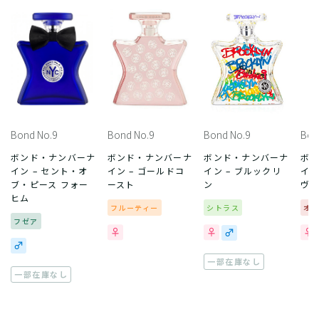
Bond No.9
Bond No.9
Bond No.9
Bon
ボンド・ナンバーナ
ボンド・ナンバーナ
ボンド・ナンバーナ
ボ
イン – セント・オ
イン – ゴールドコ
イン – ブルックリ
イン
ブ・ピース フォー
ースト
ン
ヴ
ヒム
フルーティー
シトラス
オ
フゼア
一部在庫なし
一部在庫なし