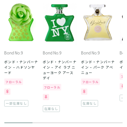
Bond No.9
Bond No.9
Bond No.9
Bon
ボンド・ナンバーナ
ボンド・ナンバーナ
ボンド・ナンバーナ
ボ
イン – ハドソンヤ
イン – アイ ラブ ニ
イン – パーク アベ
イン
ード
ューヨーク アース
ニュー
フ
デイ
フローラル
フローラル
フローラル
一
一部在庫なし
在庫なし
在庫なし