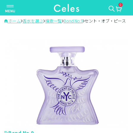
0
ナ
ビ
ゲ
ホーム
香水を選ぶ
検索一覧
Bond No.9
セント・オブ・ピース
ー
シ
ョ
ン
を
切
り
替
え
Bond No.9