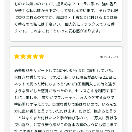
ものでは無いのですが、控えめなフローラル系で、強い香り
が苦手な私は膝から下に付けて楽しんでいます。 それでも服
に香りは移るのですが、顔周り・手首などに付けるよりは弱
く香るので私には丁度いい。 個人的にリラックスできる香
りです。 これよこれ！といった安心感があります。
2025-12-29
過去現品をリピートして2本使い切るほどに愛用していた、
大好きな香りです。 けれど、あまりに現品が高い＆2回目に
ネットで買った時にちょっと匂いが1回目購入した時と違う
ような気がした感覚があったので、セレスさんを利用するこ
とにしました。 爽やかでフルーティ。万人ウケする香りで
季節問わず使えます。自然な香りで癖はないので、いろんな
方に良い香りと言っていただけます。だけど、飽きると言う
ことはなくまた付けたいと手が伸びるので、「万人に受ける
良い香り」と言う安心感がこの香水の癖のようにも感じます
笑 この香りを纏うだけでいい女になったような気分になり