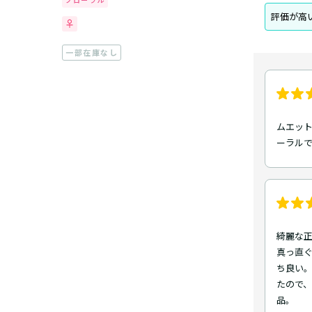
評価が高
一部在庫なし
ムエット
ーラル
綺麗な
真っ直
ち良い
たので
品。