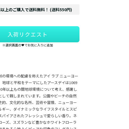
円以上のご購入で送料無料！ (送料550円)
入荷リクエスト
※選択画面の🖤でお気に入りに追加
州の環境への配慮を称えたアイ ラブ ニューヨー
。地球と平和をテーマにしたアースデイは1069
50年以上もの間地球環境について考え、感謝し
として親しまれています。公園やビーチの自然
史的、文化的な名所、芸術や冒険、ニューヨー
ルギー、ダイナミックなライフスタイルとスピ
スパイアされたフレッシュで愛らしい香り。ネ
ローズ、スズランなど豊かなホワイトフローラ
包まれる心地よくピュアな印象のフレグランス