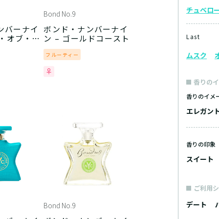
チュベロ
Bond No.9
ンバーナイ
ボンド・ナンバーナイ
ト・オブ・ピ
ン – ゴールドコースト
Last
ーヒム
ムスク
フルーティー
香りのイ
香りのイメ
エレガン
香りの印象
スイート
ご利用シ
デート
Bond No.9