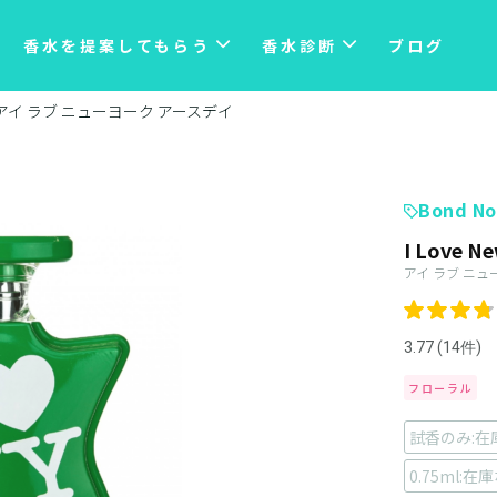
香水を提案してもらう
香水診断
ブログ
アイ ラブ ニューヨーク アースデイ
Bond No
I Love N
アイ ラブ ニュ
3.77 (14件)
フローラル
試香のみ:在
0.75ml:在