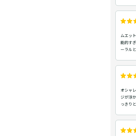
ムエッ
能的す
ーラルと
オシャ
ジが浮
っきりと