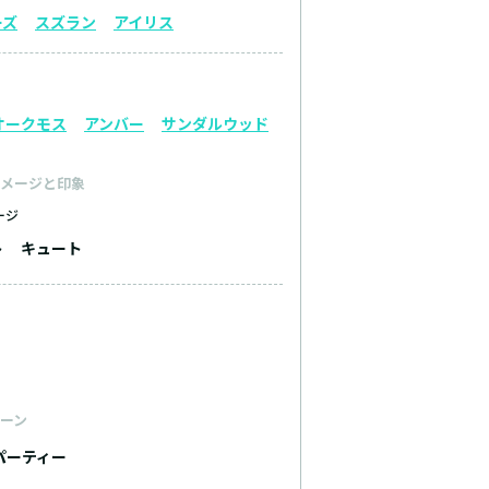
ーズ
スズラン
アイリス
オークモス
アンバー
サンダルウッド
メージと印象
ージ
ト
キュート
ーン
パーティー