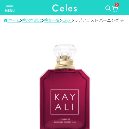
0
ナ
ビ
ゲ
ホーム
香水を選ぶ
検索一覧
Kayali
ラブフェスト バーニング チェリ
ー
シ
ョ
ン
を
切
り
替
え