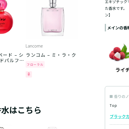
エキゾチック
た香水です。
ン】
メインの香
Lancome
ード – シ
ランコム – ミ・ラ・ク
ードパルファ
フローラル
香りのノ
Top
香水はこちら
ブラック