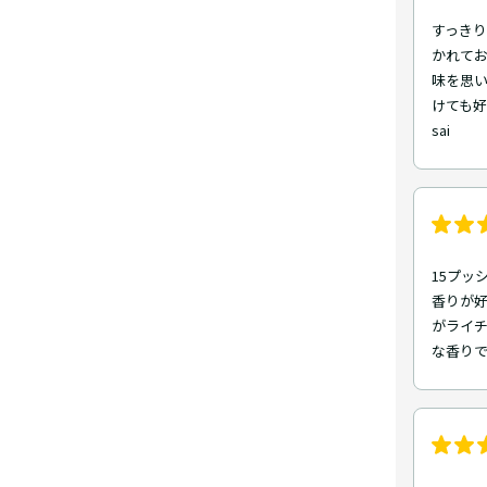
すっきり
かれて
味を思い
けても
sai
15プッ
香りが
がライチ
な香り