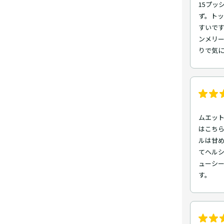
15プッ
ず。ト
すいで
ンメリ
りで気
ムエッ
はこち
ルは甘
てヘル
ューシ
す。