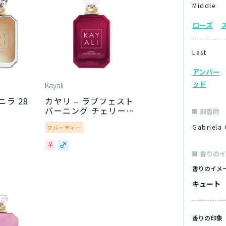
Middle
ローズ
Last
アンバー
ッド
Kayali
ニラ 28
カヤリ – ラブフェスト
バーニング チェリー
調香師
48
Gabriel
フルーティー
香りのイ
香りのイメ
キュート
香りの印象