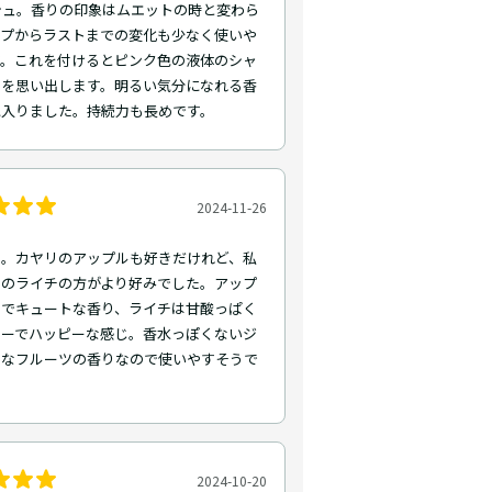
シュ。香りの印象はムエットの時と変わら
ップからラストまでの変化も少なく使いや
す。これを付けるとピンク色の液体のシャ
ーを思い出します。明るい気分になれる香
に入りました。持続力も長めです。
2024-11-26
ト。カヤリのアップルも好きだけれど、私
らのライチの方がより好みでした。アップ
めでキュートな香り、ライチは甘酸っぱく
シーでハッピーな感じ。香水っぽくないジ
ーなフルーツの香りなので使いやすそうで
2024-10-20