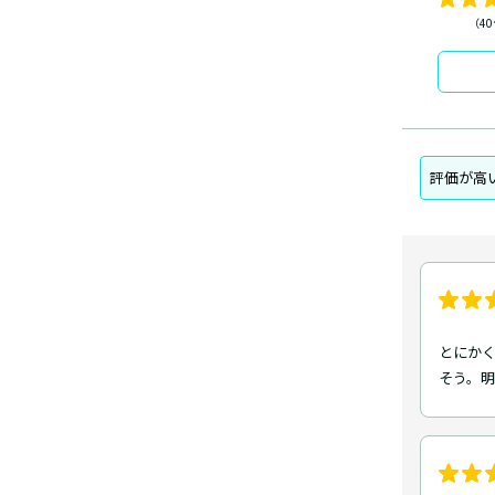
（4
評価が高
とにか
そう。