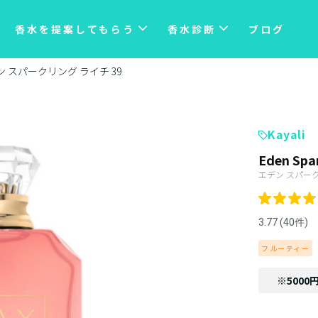
香水を提案してもらう
香水診断
ブログ
ン スパークリング ライチ 39
Kayali
Eden Spar
エデン スパーク
3.77 (40件)
フルーティー
※5000