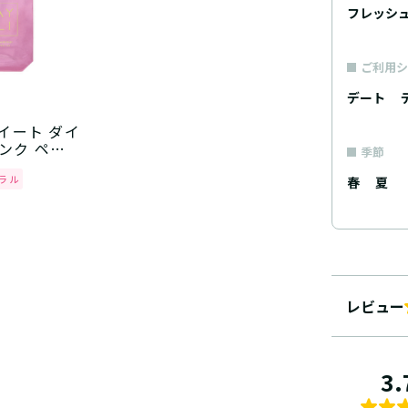
フレッシ
ご利用シ
デート
スイート ダイ
ンク ペッ
季節
ラル
春
夏
レビュー
3.