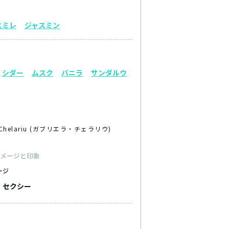
スミレ
ジャスミン
シダー
ムスク
バニラ
サンダルウ
a Chelariu (ガブリエラ・チェラリウ)
メージと印象
ージ
セクシー