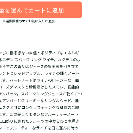
量を選んでカートに追加
※選択画面の🖤でお気に入りに追加
たびに揺るぎない自信とポジティブなエネルギ
るエデン スパークリング ライチ。カクテルのよ
たらすこの香りはジュースの果実感を引き立て
ラントとレッドアップル、ライチの輝くノート
ます。ハートノートはライチのロージーな一面
ローズダマスクと砂糖漬けしたスミレ、官能的
サンバック。スパークリングジュースが乾くにつ
なアンバーとクリーミーなサンダルウッド、濃
ムスクと共にロングラスティングな魅惑の余韻
ます。この美しくモダンなフルーティーノート
に山盛りにされたフルーツの中からひと際輝き
シーでフルーティーなライチを口に運んだ時の