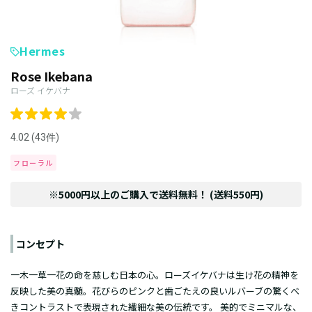
Hermes
Rose Ikebana
ローズ イケバナ
4.02 (43件)
フローラル
※5000円以上のご購入で送料無料！ (送料550円)
コンセプト
一木一草一花の命を慈しむ日本の心。ローズイケバナは生け花の精神を
反映した美の真髄。花びらのピンクと歯ごたえの良いルバーブの驚くべ
きコントラストで表現された繊細な美の伝統です。 美的でミニマルな、