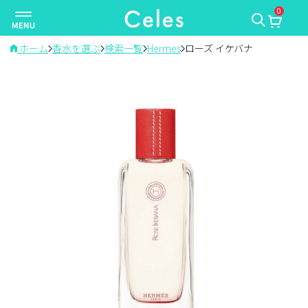
0
ナ
ビ
ゲ
ホーム
香水を選ぶ
検索一覧
Hermes
ローズ イケバナ
ー
シ
ョ
ン
を
切
り
替
え