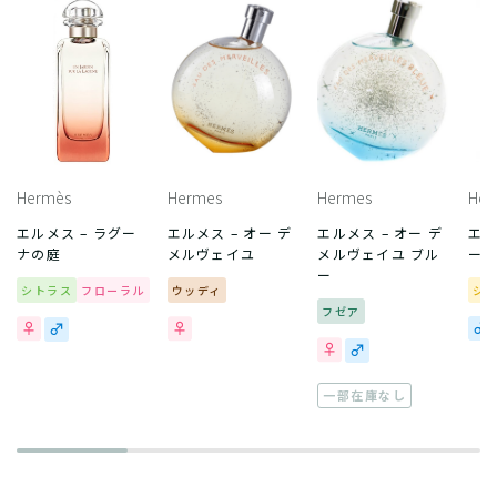
Hermès
Hermes
Hermes
Her
エルメス – ラグー
エルメス – オー デ
エルメス – オー デ
エル
ナの庭
メルヴェイユ
メルヴェイユ ブル
ー
ー
シトラス
フローラル
ウッディ
シ
フゼア
一部在庫なし