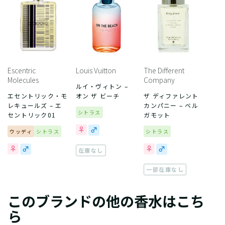
Escentric
Louis Vuitton
The Different
Molecules
Company
ルイ・ヴィトン –
エセントリック・モ
オン ザ ビーチ
ザ ディファレント
レキュールズ – エ
カンパニー – ベル
シトラス
セントリック01
ガモット
ウッディ
シトラス
シトラス
在庫なし
一部在庫なし
このブランドの他の香水はこち
ら