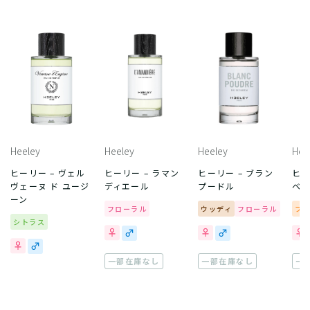
Heeley
Heeley
Heeley
Hee
ヒーリー – ヴェル
ヒーリー – ラマン
ヒーリー – ブラン
ヒー
ヴェーヌ ド ユージ
ディエール
プードル
ベ
ーン
フローラル
ウッディ
フローラル
フ
シトラス
一部在庫なし
一部在庫なし
一