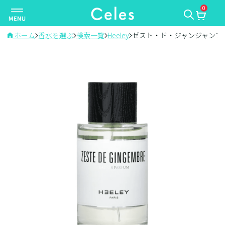
0
ナ
ビ
ゲ
ホーム
香水を選ぶ
検索一覧
Heeley
ゼスト・ド・ジャンジャンブ
ー
シ
ョ
ン
を
切
り
替
え