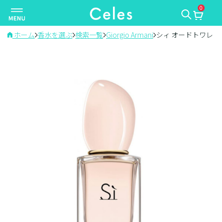
0
ナ
ビ
ゲ
ホーム
香水を選ぶ
検索一覧
Giorgio Armani
シィ オードトワレ
ー
シ
ョ
ン
を
切
り
替
え