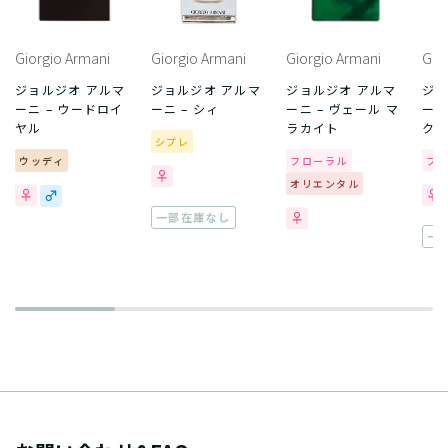
Giorgio Armani
Giorgio Armani
Giorgio Armani
Gio
ジョルジオ アルマ
ジョルジオ アルマ
ジョルジオ アルマ
ジョ
ーニ – ウードロイ
ーニ – シィ
ーニ – ヴェール マ
ーニ
ヤル
ラカイト
ク
シプレ
ウッディ
フローラル
フ
オリエンタル
一部在庫なし
一