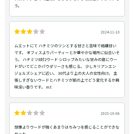
う。
2024-11-10
ムエットにて ハチミツのツンとする甘さと苦味で結構甘い
です。 オフィスよりパーティーとか華やかな場所に似合いそ
う。 ハチミツ8対2ウード シロップみたいな甘みの底にウー
ドがいてどこかパウダリーさも感じる。 少しキリアンエン
ジェルズシェアに近い。 30代より上の大人の女性向け。 主
張しすぎないウードとハチミツが肌の上でどう変化するか興
味深い香りです。 m.t
2025-10-06
想像よりウードが強くあまりはちみつを感じることができな
かった。