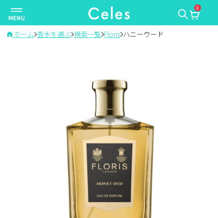
0
ナ
ビ
ゲ
ホーム
香水を選ぶ
検索一覧
Floris
ハニーウード
ー
シ
ョ
ン
を
切
り
替
え