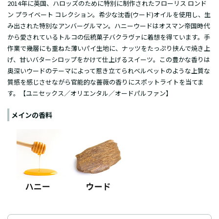
2014年に英国、ハロッズのために特別に制作されたフローリス ロンド
ン プライベート コレクション。希少な沈香(ウード)オイルを使用し、生
み出された特別なアンバーグルマン。ハニーウードはオスマン帝国時代
から愛されているトルコの伝統菓子バクラヴァに着想を得ています。手
作業で幾層にも重ねた薄いパイ生地に、ナッツをたっぷり挟んで焼き上
げ、甘いバターシロップをかけて仕上げるスイーツ。この豊かな香りは
奥深いウードのテーマによって惹き立てられベルベットのような上質な
質感を感じさせながら官能的な薔薇の香りにスポットライトを当てま
す。【ユニセックス／オリエンタル／オードパルファン】
メインの香料