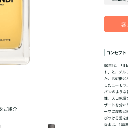
容
コンセプト
90年代、「I
ト」と、デル
た、お砂糖と
したユーモラ
パンのような
性。天日乾燥
ザートを分か
をご紹介
ーマに燦燦と
びつける愛を
香水は、10