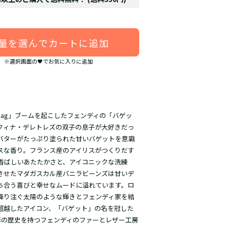
量を選んでカートに追加
※選択画面の🖤でお気に入りに追加
t bag」ブームを起こしたフェンディの「バゲッ
フィナ・デレトレズの双子の息子が大好きだっ
バターがたっぷり塗られた甘いバゲットを意識
スな香り。フランス産のアイリスがつくりだす
香ばしいあたたかさと、アイコニックな洗練
させたマダガスカル産バニラビーンズは甘いデ
ち合う喜びと幸せなムードに溢れています。ロ
降り注ぐ太陽のような輝きとフェンディ家を結
超越したアイコン、「バゲット」の名を冠した
0年の歴史を持つフェンディのファーとレザー工房