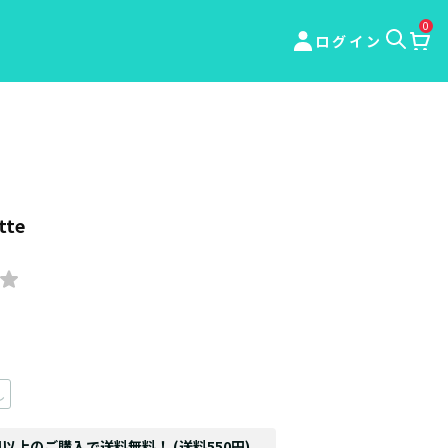
0
ログイン
tte
し
円以上のご購入で送料無料！ (送料550円)