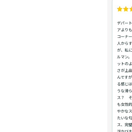
デパー
アよりも
コーナ
人から
が、私
ルマン
ットの
さが上
んです
る感じ
うな滑
ス？ 
も女性
やかなス
たいな匂
ス、完
浮かび