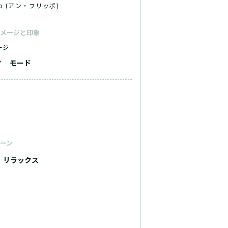
ipo (アン・フリッポ)
メージと印象
ージ
ク
モード
ーン
リラックス