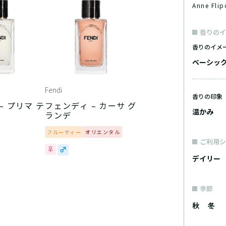
Anne Fl
香りのイ
香りのイメ
ベーシッ
Fendi
香りの印象
– プリマ テ
フェンディ – カーサ グ
温かみ
ランデ
フルーティー
オリエンタル
ご利用シ
デイリー
季節
秋
冬