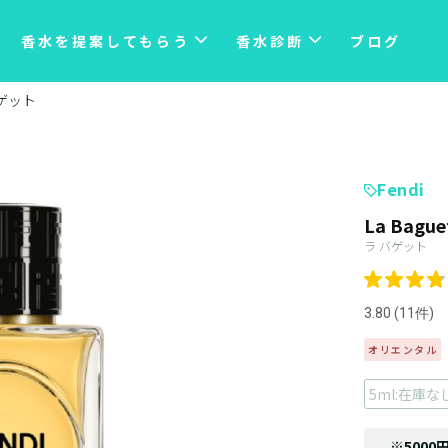
香水を提案してもらう
香水診断
ブログ
ゲット
Fendi
La Bague
ラ バゲット
3.80 (11件)
オリエンタル
5ml:在庫な
※5000