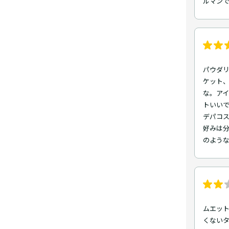
ルマン
パウダ
ケット
な。ア
トいいで
デパコ
好みは
のような
ムエット
くない