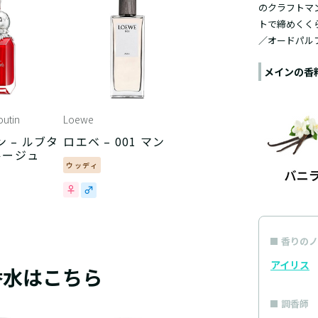
のクラフトマ
トで締めくく
／オードパル
メインの香
outin
Loewe
 – ルブタ
ロエベ – 001 マン
ルージュ
ウッディ
香りのノ
アイリス
香水はこちら
調香師