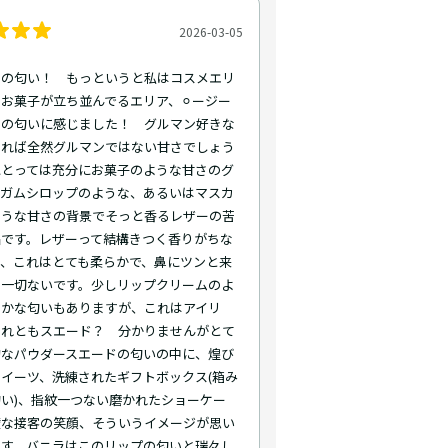
2026-03-05
トの匂い！ もっというと私はコスメエリ
お菓子が立ち並んでるエリア、⚪︎ージー
ーの匂いに感じました！ グルマン好きな
すれば全然グルマンではない甘さでしょう
にとっては充分にお菓子のような甘さのグ
。ガムシロップのような、あるいはマスカ
ような甘さの背景でそっと香るレザーの苦
品です。レザーって結構きつく香りがちな
が、これはとても柔らかで、鼻にツンと来
は一切ないです。少しリップクリームのよ
らかな匂いもありますが、これはアイリ
それともスエード？ 分かりませんがとて
的なパウダースエードの匂いの中に、煌び
イーツ、洗練されたギフトボックス(箱み
い)、指紋一つない磨かれたショーケー
璧な接客の笑顔、そういうイメージが思い
ます。バニラはこのリップの匂いと瑞々し