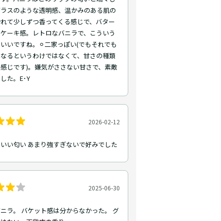
ガラスのような透明感、温かみのある肌の
紛れて少しずつ香ってくる感じで、バター
ムケーキ感。レトロなバニラで、こういう
いいですね。⚪︎二家っぽい(でもそれでも
くなるというわけではなくて、甘さの種類
感じです)。嫌気がささない甘さで、素敵
した。E･Y
2026-02-12
いい匂い あまり強すぎないで好みでした
2025-06-30
ニラ。 バケット感は分からなかった。 グ