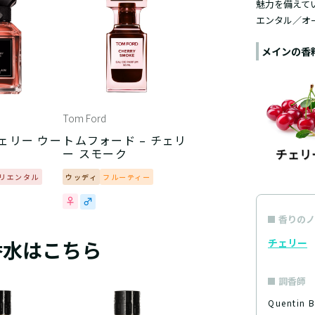
魅力を備えて
エンタル／オ
メインの香
Tom Ford
チェリー ウー
トムフォード – チェリ
ー スモーク
リエンタル
ウッディ
フルーティー
香りのノ
香水はこちら
チェリー
調香師
Quentin