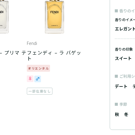
香りのイ
香りのイメ
エレガン
Fendi
香りの印象
– プリマ テ
フェンディ – ラ バゲッ
ト
スイート
オリエンタル
ご利用シ
デート
一部在庫なし
季節
秋
冬