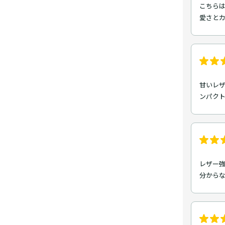
こちら
愛さとカ
甘いレ
ンパク
レザー強
分から