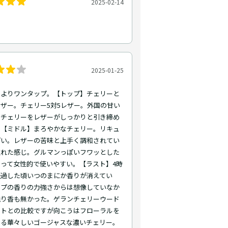
2025-02-14
セ
2025-01-25
ーよりワンタップ。【トップ】チェリーと
ザー。チェリー5対5レザー。外国の甘い
なチェリーをレザーがしっかりと引き締め
。【ミドル】まろやかなチェリー。リキュ
ぽい。レザーの苦味と上手く調和されてい
取れた感じ。グルマンっぽいフワッとした
って女性的で使いやすい。【ラスト】4時
経過した頃いつのまにか香りが消えてい
ップの香りの力強さからは想像していなか
残り香も無かった。ゲランチェリーウード
ットとの比較ですが向こうはフローラルを
せる華々しいゴージャスな濃いチェリー。