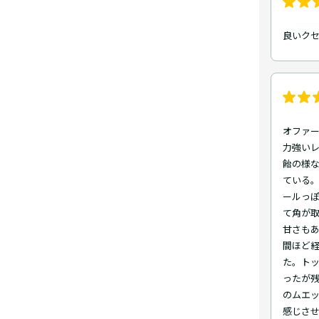
良いク
オファ
力強いレ
飴の様
ている
ールっ
て角が
甘さもあ
間ほど
た。ト
ったが
のムエ
感じさ