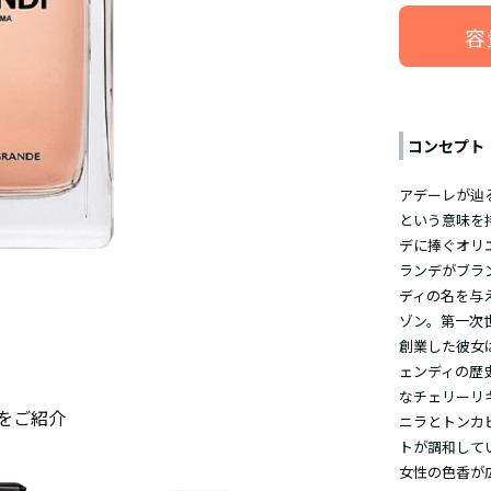
容
コンセプト
アデーレが辿
という意味を
デに捧ぐオリ
ランデがブラ
ディの名を与
ゾン。第一次
創業した彼女
ェンディの歴
なチェリーリ
をご紹介
ニラとトンカ
トが調和して
女性の色香が