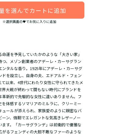
量を選んでカートに追加
※選択画面の🖤でお気に入りに追加
る命運を予見していたかのような「大きい家」
持つ、メゾン創業者のアデーレ・カーサグラン
エンタルな香り。1925年にアデーレ・カーサグ
ンドを設立し、自身の夫、エドアルド・フェン
えて以来、4世代にわたり女性に守られてきたメ
世界大戦が終わって間もない時代にブランドを
は革新的で先駆的な女性に違いありません。フ
史を体感するソマリアのミルラに、クリーミー
キュールが添えられ、家族愛のように親密なバ
ビーン、強靭でエレガントな気高きレザーノー
います。「カーサグランデ」は前衛的で優雅な
広がるフェンディの大胆不敵なファーのような