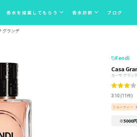
香水を提案してもらう
香水診断
ブログ
サ グランデ
Fendi
Casa Gra
カーサ グラン
3.10 (11件)
フルーティー
※5000