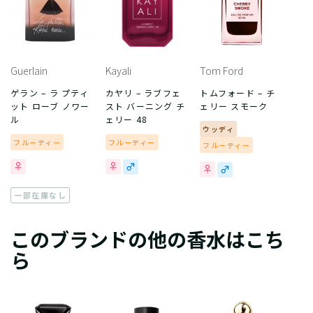
Guerlain
Kayali
Tom Ford
ゲラン – ラ プティ
カヤリ – ラブフェ
トムフォード – チ
ット ローブ ノワー
スト バーニング チ
ェリー スモーク
ル
ェリー 48
ウッディ
フルーティー
フルーティー
フルーティー
一部在庫なし
このブランドの他の香水はこち
ら