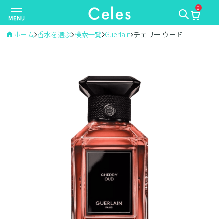
0
ナ
ビ
ゲ
ホーム
香水を選ぶ
検索一覧
Guerlain
チェリー ウード
ー
シ
ョ
ン
を
切
り
替
え