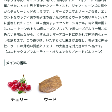
華させたことで世界を驚かせたアーティスト、ジェフ・クーンズの鮮や
かなチェリーレッドのようです。レザーとアニマルノートが香る、エレ
ガントなウッディ調の希少性の高い光沢のあるウードの黒いキャンバス
に重ねられたチェリーは自由気ままでセンセーショナル。赤と黒の間に
はハニー トーンのトルコ産ローズとブルガリア産ローズがより一層この
色合いを高めながら、くすんだレザーアコードに抱かれて神秘的なオー
ラを放ちます。この香りは、いたずらと壮麗さが混在し、希少性と神秘
性、ウードの薄暗い質感とチェリーの大胆さを対比させた作品です。
【ユニセックス／フルーティー・オリエンタル／オードパルファン】
メインの香料