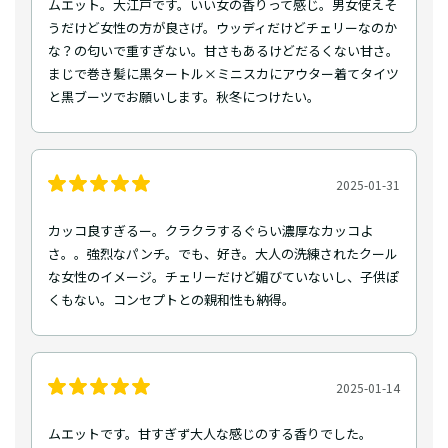
ムエット。大江戸です。いい女の香りって感じ。男女使えそ
うだけど女性の方が良さげ。ウッディだけどチェリーなのか
な？の匂いで重すぎない。甘さもあるけどだるくない甘さ。
まじで巻き髪に黒タートル×ミニスカにアウター着てタイツ
と黒ブーツでお願いします。秋冬につけたい。
2025-01-31
カッコ良すぎるー。クラクラするぐらい濃厚なカッコよ
さ。。強烈なパンチ。でも、好き。大人の洗練されたクール
な女性のイメージ。チェリーだけど媚びていないし、子供ぽ
くもない。コンセプトとの親和性も納得。
2025-01-14
ムエットです。甘すぎず大人な感じのする香りでした。