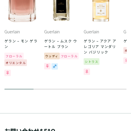
Guerlain
Guerlain
Guerlain
Gue
ゲラン – モン ゲラ
ゲラン – ムスク ウ
ゲラン – アクア ア
ゲラ
ン
ートル ブラン
レゴリア マンダリ
オ
ン バジリック
フローラル
ウッディ
フローラル
シトラス
オリエンタル
お問い合わせ&FAQ