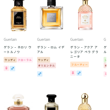
Guerlain
Guerlain
Guerlain
Gue
ゲラン – ネロリ ウ
ゲラン – ロム イデ
ゲラン – アクア ア
ゲラ
ートルノワ
アル
レゴリア ペラ グラ
ル 
ニータ
ウッディ
フローラル
ウッディ
シ
フルーティー
オリエンタル
オ