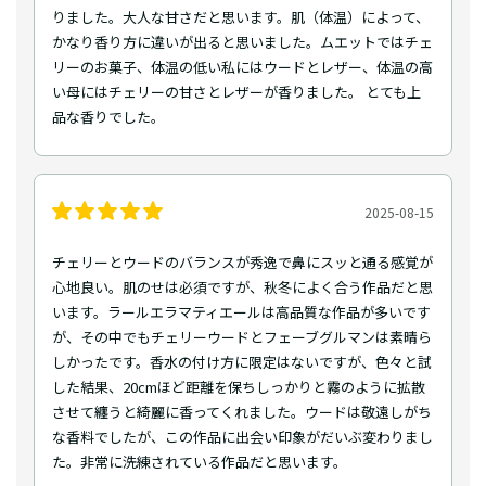
りました。大人な甘さだと思います。肌（体温）によって、
かなり香り方に違いが出ると思いました。ムエットではチェ
リーのお菓子、体温の低い私にはウードとレザー、体温の高
い母にはチェリーの甘さとレザーが香りました。 とても上
品な香りでした。
2025-08-15
チェリーとウードのバランスが秀逸で鼻にスッと通る感覚が
心地良い。肌のせは必須ですが、秋冬によく合う作品だと思
います。ラールエラマティエールは高品質な作品が多いです
が、その中でもチェリーウードとフェーブグルマンは素晴ら
しかったです。香水の付け方に限定はないですが、色々と試
した結果、20cmほど距離を保ちしっかりと霧のように拡散
させて纏うと綺麗に香ってくれました。ウードは敬遠しがち
な香料でしたが、この作品に出会い印象がだいぶ変わりまし
た。非常に洗練されている作品だと思います。