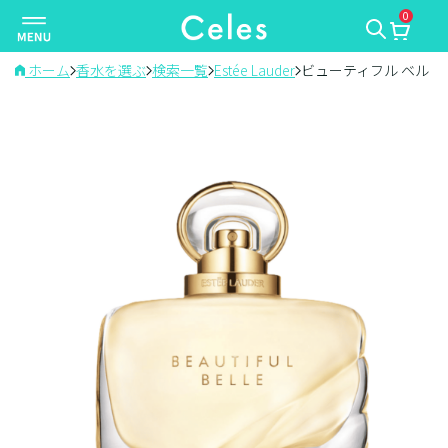
0
ナ
ビ
ゲ
ホーム
香水を選ぶ
検索一覧
Estée Lauder
ビューティフル ベル
ー
シ
ョ
ン
を
切
り
替
え