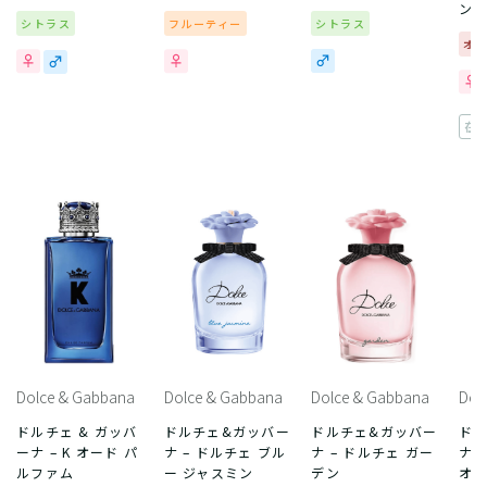
ン
シトラス
フルーティー
シトラス
オ
在
Dolce & Gabbana
Dolce & Gabbana
Dolce & Gabbana
Dol
ドルチェ & ガッバ
ドルチェ&ガッバー
ドルチェ&ガッバー
ドル
ーナ – K オード パ
ナ – ドルチェ ブル
ナ – ドルチェ ガー
ナ 
ルファム
ー ジャスミン
デン
オ