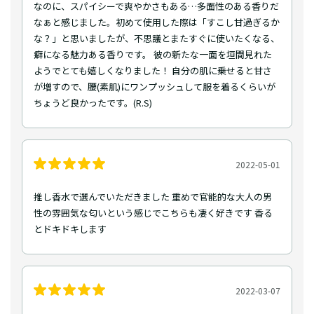
なのに、スパイシーで爽やかさもある…多面性のある香りだ
なぁと感じました。初めて使用した際は「すこし甘過ぎるか
な？」と思いましたが、不思議とまたすぐに使いたくなる、
癖になる魅力ある香りです。 彼の新たな一面を垣間見れた
ようでとても嬉しくなりました！ 自分の肌に乗せると甘さ
が増すので、腰(素肌)にワンプッシュして服を着るくらいが
ちょうど良かったです。(R.S)
2022-05-01
推し香水で選んでいただきました 重めで官能的な大人の男
性の雰囲気な匂いという感じでこちらも凄く好きです 香る
とドキドキします
2022-03-07