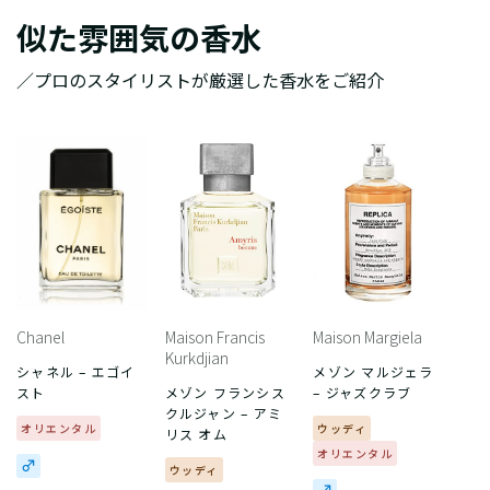
似た雰囲気の香水
／プロのスタイリストが厳選した香水をご紹介
Chanel
Maison Francis
Maison Margiela
Kurkdjian
シャネル – エゴイ
メゾン マルジェラ
スト
メゾン フランシス
– ジャズクラブ
クルジャン – アミ
オリエンタル
ウッディ
リス オム
オリエンタル
ウッディ