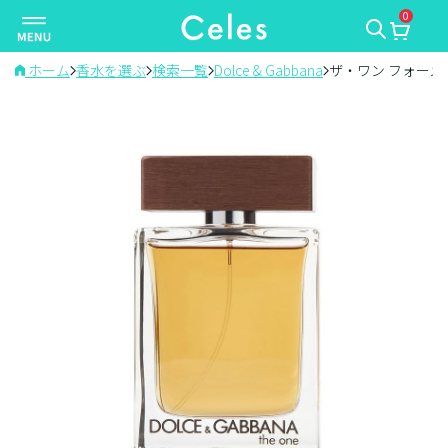
0
ナ
ビ
ゲ
ホーム
香水を選ぶ
検索一覧
Dolce & Gabbana
ザ・ワン フォーメ
ー
シ
ョ
ン
を
切
り
替
え