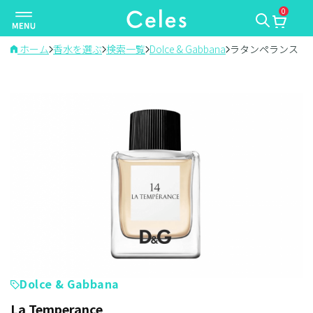
0
ナ
ビ
ゲ
ホーム
香水を選ぶ
検索一覧
Dolce & Gabbana
ラタンペランス
ー
シ
ョ
ン
を
切
り
替
え
Dolce & Gabbana
La Temperance