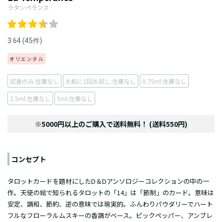
ラタンペランス
3.64 (45件)
オリエンタル
試香のみ:在庫なし
お肌に1回お試し:在庫なし
0.75ml:在庫なし
2.5ml:在庫なし
5ml:在庫なし
※5000円以上のご購入で送料無料！ (送料550円)
コンセプト
タロットカードを題材にしたD＆Dアンソロジーコレクションの中の一
作。天使の絵で知られるタロットの「14」は「節制」のカード。意味は
安定、調和、節約、逆の意味では現実的。ふんわりパウダリーでハート
フルなフローラルムスキーの香調がベース。ピックペッパー、アンブレ