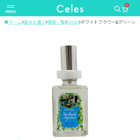
0
ナ
ビ
ゲ
ホーム
香水を選ぶ
検索一覧
Derbe
ホワイトフラワー&グリーンリ
ー
シ
ョ
ン
を
切
り
替
え