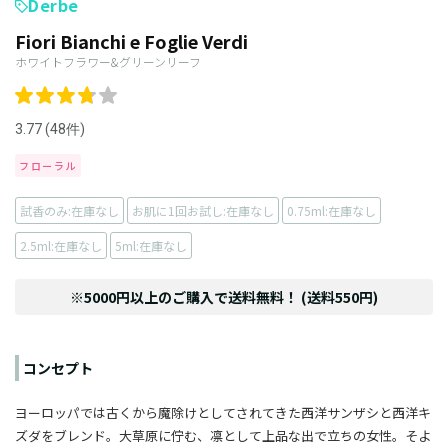
Derbe
Fiori Bianchi e Foglie Verdi
ホワイトフラワー&グリーンリーフ
3.77 (48件)
フローラル
試香のみ:在庫なし
お肌に1回お試し:在庫なし
0.75ml:在庫なし
2.5ml:在庫なし
5ml:在庫なし
※5000円以上のご購入で送料無料！ (送料550円)
コンセプト
ヨーロッパでは古くから魔除けとしてされてきた西洋サンザシと西洋キ
ズダをブレンド。大草原に佇む、凛として上品な出で立ちの女性。そよ