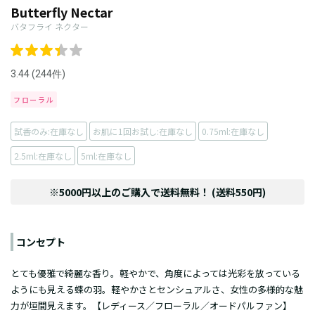
Butterfly Nectar
バタフライ ネクター
3.44 (244件)
フローラル
試香のみ:在庫なし
お肌に1回お試し:在庫なし
0.75ml:在庫なし
2.5ml:在庫なし
5ml:在庫なし
※5000円以上のご購入で送料無料！ (送料550円)
コンセプト
とても優雅で綺麗な香り。軽やかで、角度によっては光彩を放っている
ようにも見える蝶の羽。軽やかさとセンシュアルさ、女性の多様的な魅
力が垣間見えます。【レディース／フローラル／オードパルファン】