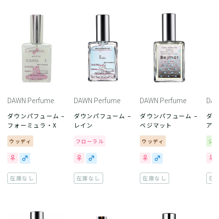
DAWN Perfume
DAWN Perfume
DAWN Perfume
DAW
ダウンパフューム –
ダウンパフューム –
ダウンパフューム –
ダウ
フォーミュラ・X
レイン
ベジマット
アメ
ウッディ
フローラル
ウッディ
シ
在庫なし
在庫なし
在庫なし
在