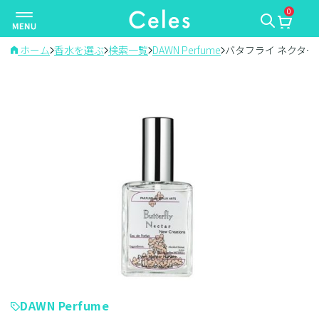
0
ナ
ビ
ゲ
ホーム
香水を選ぶ
検索一覧
DAWN Perfume
バタフライ ネクター
ー
シ
ョ
ン
を
切
り
替
え
DAWN Perfume