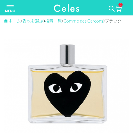
0
ナ
ビ
ゲ
ホーム
香水を選ぶ
検索一覧
Comme des Garcons
ブラック
ー
シ
ョ
ン
を
切
り
替
え