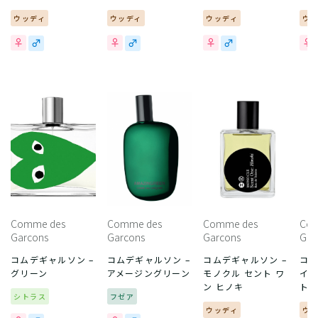
ウッディ
ウッディ
ウッディ
ウ
Comme des
Comme des
Comme des
Com
Garcons
Garcons
Garcons
Gar
コムデギャルソン –
コムデギャルソン –
コムデギャルソン –
コム
グリーン
アメージングリーン
モノクル セント ワ
イン
ン ヒノキ
ト
シトラス
フゼア
ウッディ
ウ