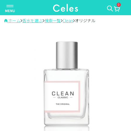
0
ナ
ビ
ゲ
ホーム
香水を選ぶ
検索一覧
Clean
オリジナル
ー
シ
ョ
ン
を
切
り
替
え