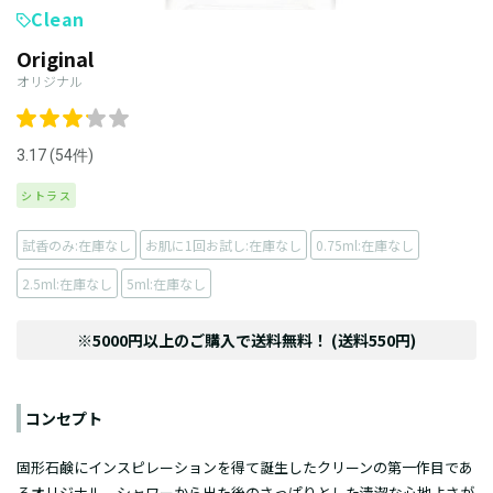
Clean
Original
オリジナル
3.17 (54件)
シトラス
試香のみ:在庫なし
お肌に1回お試し:在庫なし
0.75ml:在庫なし
2.5ml:在庫なし
5ml:在庫なし
※5000円以上のご購入で送料無料！ (送料550円)
コンセプト
固形石鹸にインスピレーションを得て誕生したクリーンの第一作目であ
るオリジナル。シャワーから出た後のさっぱりとした清潔な心地よさが