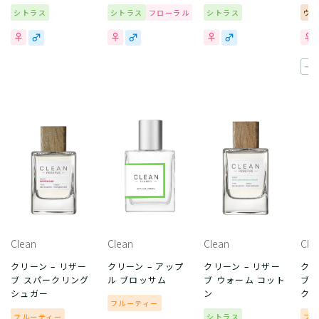
シトラス
シトラス
フローラル
シトラス
ウ
一
Clean
Clean
Clean
Cle
クリーン – リザー
クリーン – アップ
クリーン – リザー
クリ
ブ スパークリング
ル ブロッサム
ブ ウォーム コット
ブ 
シュガー
ン
ク
フルーティー
フルーティー
シトラス
フ