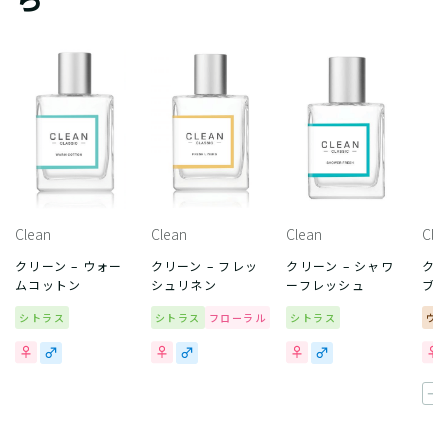
Clean
Clean
Clean
Cle
クリーン – ウォー
クリーン – フレッ
クリーン – シャワ
クリ
ムコットン
シュリネン
ーフレッシュ
ブ 
シトラス
シトラス
フローラル
シトラス
ウ
一