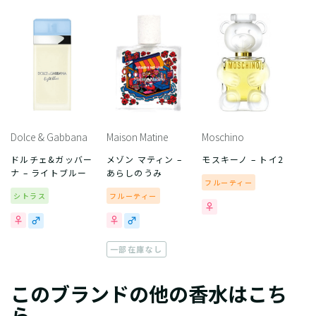
Dolce & Gabbana
Maison Matine
Moschino
ドルチェ&ガッバー
メゾン マティン –
モスキーノ – トイ2
ナ – ライトブルー
あらしのうみ
フルーティー
シトラス
フルーティー
一部在庫なし
このブランドの他の香水はこち
ら