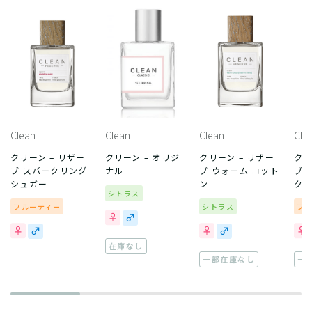
Clean
Clean
Clean
Cle
クリーン – リザー
クリーン – オリジ
クリーン – リザー
クリ
ブ スパークリング
ナル
ブ ウォーム コット
ブ 
シュガー
ン
ク
シトラス
フルーティー
シトラス
フ
在庫なし
一部在庫なし
一