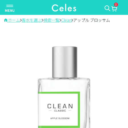
0
ナ
ビ
ゲ
ホーム
香水を選ぶ
検索一覧
Clean
アップル ブロッサム
ー
シ
ョ
ン
を
切
り
替
え