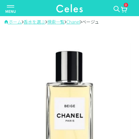
0
ナ
ビ
ゲ
ホーム
香水を選ぶ
検索一覧
Chanel
ベージュ
ー
シ
ョ
ン
を
切
り
替
え