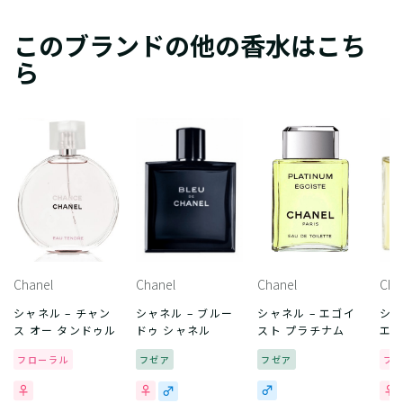
このブランドの他の香水はこち
ら
Chanel
Chanel
Chanel
Cha
シャネル – チャン
シャネル – ブルー
シャネル – エゴイ
シャ
ス オー タンドゥル
ドゥ シャネル
スト プラチナム
エル
フローラル
フゼア
フゼア
フ