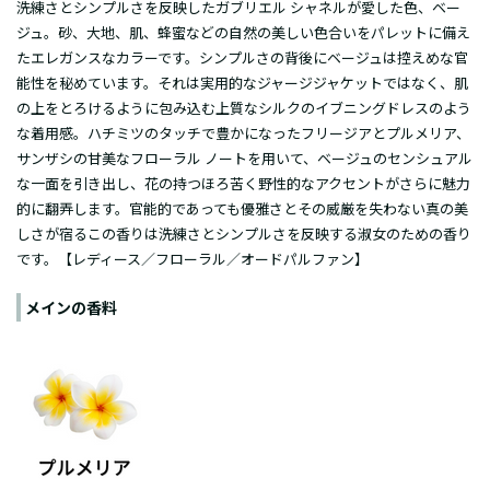
洗練さとシンプルさを反映したガブリエル シャネルが愛した色、ベー
ジュ。砂、大地、肌、蜂蜜などの自然の美しい色合いをパレットに備え
たエレガンスなカラーです。シンプルさの背後にベージュは控えめな官
能性を秘めています。それは実用的なジャージジャケットではなく、肌
の上をとろけるように包み込む上質なシルクのイブニングドレスのよう
な着用感。ハチミツのタッチで豊かになったフリージアとプルメリア、
サンザシの甘美なフローラル ノートを用いて、ベージュのセンシュアル
な一面を引き出し、花の持つほろ苦く野性的なアクセントがさらに魅力
的に翻弄します。官能的であっても優雅さとその威厳を失わない真の美
しさが宿るこの香りは洗練さとシンプルさを反映する淑女のための香り
です。【レディース／フローラル／オードパルファン】
メインの香料