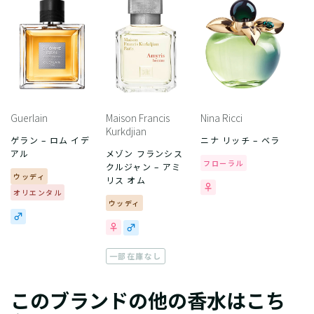
Guerlain
Maison Francis
Nina Ricci
Kurkdjian
ゲラン – ロム イデ
ニナ リッチ – ベラ
アル
メゾン フランシス
フローラル
クルジャン – アミ
ウッディ
リス オム
オリエンタル
ウッディ
一部在庫なし
このブランドの他の香水はこち