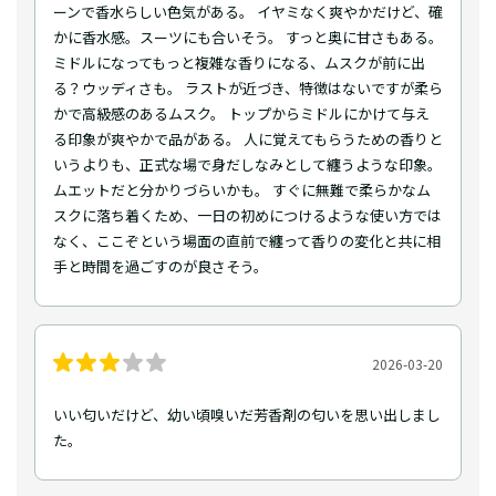
ーンで香水らしい色気がある。 イヤミなく爽やかだけど、確
かに香水感。スーツにも合いそう。 すっと奥に甘さもある。
ミドルになってもっと複雑な香りになる、ムスクが前に出
る？ウッディさも。 ラストが近づき、特徴はないですが柔ら
かで高級感のあるムスク。 トップからミドルにかけて与え
る印象が爽やかで品がある。 人に覚えてもらうための香りと
いうよりも、正式な場で身だしなみとして纏うような印象。
ムエットだと分かりづらいかも。 すぐに無難で柔らかなム
スクに落ち着くため、一日の初めにつけるような使い方では
なく、ここぞという場面の直前で纏って香りの変化と共に相
手と時間を過ごすのが良さそう。
2026-03-20
いい匂いだけど、幼い頃嗅いだ芳香剤の匂いを思い出しまし
た。