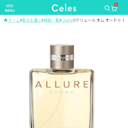
0
ナ
ビ
ゲ
ホーム
香水を選ぶ
検索一覧
Chanel
アリュール オム オードゥ ト
ー
シ
ョ
ン
を
切
り
替
え