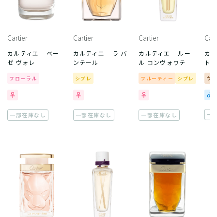
Cartier
Cartier
Cartier
Cart
カルティエ – ベー
カルティエ – ラ パ
カルティエ – ルー
カル
ゼ ヴォレ
ンテール
ル コンヴォワテ
ト
フローラル
シプレ
フルーティー
シプレ
ウ
一
一部在庫なし
一部在庫なし
一部在庫なし