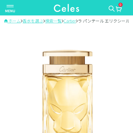
0
ナ
ビ
ゲ
ホーム
香水を選ぶ
検索一覧
Cartier
ラ パンテール エリクシール
ー
シ
ョ
ン
を
切
り
替
え