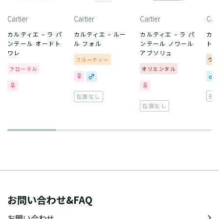
Cartier
Cartier
Cartier
Cart
カルティエ – ラ パ
カルティエ – ルー
カルティエ – ラ パ
カル
ンテール オードト
ル フォル
ンテール ノワール
トス
ワレ
アブソリュ
フルーティー
ウ
フローラル
オリエンタル
在
在庫なし
在庫なし
お問い合わせ&FAQ
お問い合わせ