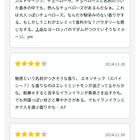
カルトゥージア、チュべローザ。チュベローズと名前のつい
た香水の中でも、色んなチュベローズがあるんだなぁ。これ
は大人っぽいチュベローズ。なんだか馴染みのない香りがす
る。もしかしてこれがエレミって香料かな？パウダリーな感
じもする。上品なヨーロッパのマダムがつけていそうなイメ
ージ。ym
2024-12-28
魅惑という名前がつきそうな香り。 エキゾチック（スパイ
シー？）な香りなのはエレミとシナモンが混ざってるからか
な。肌乗せすると苦手なイランイランが青臭さを出すかも。
でも外国っぽい甘さと華やかさがある。でもイランイランと
かで人を選ぶ香りかも… A.T
2024-11-30