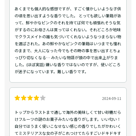
あくまでも個人的な感想ですが、すごく懐かしいような子供
の頃を思い出すような香りでした。 とっても欲しい筆箱があ
って、鮮やかなピンクのそれを持てば何でも頑張れそうな気
がするのにお母さんは買ってはくれない。それどころか地味
でクラスメイトの誰も気づいてくれないようなつまらない物
を選ばされた。あの鮮やかなピンクの筆箱はいつまでも憧れ
のままで、大人になった今でもその時の事を思い出すとちょ
っぴり切なくなる… みたいな物語が頭の中で出来上がりま
した。(ほぼ実話) 嫌いな香りではないのですが、使いどころ
が迷子になっています。難しい香りです。
2024-09-11
トップからラストまで通しで海外の美味しくて甘い砂糖だら
けフルーツの謎のお菓子みたいな香りがします。いい匂い！
自分ではうまく使いこなせない感じの香りでしたがかわいく
てミステリアスな女の子がこれつけてたらすごいドキドキす