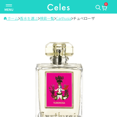
0
ナ
ビ
ゲ
ホーム
香水を選ぶ
検索一覧
Carthusia
チュベローザ
ー
シ
ョ
ン
を
切
り
替
え