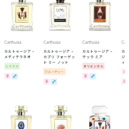
Carthusia
Carthusia
Carthusia
Car
カルトゥージア –
カルトゥージア –
カルトゥージア –
カル
メディテラネオ
カプリ フォーゲッ
テッラ ミア
ジェ
ト ミー ノット
ィ 
シトラス
オリエンタル
フルーティー
フ