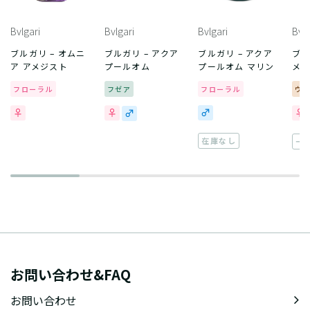
Bvlgari
Bvlgari
Bvlgari
Bvlg
ブルガリ – オムニ
ブルガリ – アクア
ブルガリ – アクア
ブル
ア アメジスト
プールオム
プールオム マリン
メ 
フローラル
フゼア
フローラル
ウ
在庫なし
一
お問い合わせ&FAQ
お問い合わせ