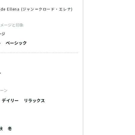
aude Ellena (ジャン＝クロード・エレナ)
メージと印象
ージ
ト
ベーシック
ル
ーン
デイリー
リラックス
秋
冬