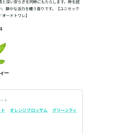
感と深い安らぎを同時にもたらします。時を超
い、静かな活力を纏う香りです。【ユニセック
／オードトワレ】
料
ート
ット
オレンジブロッサム
グリーンティ