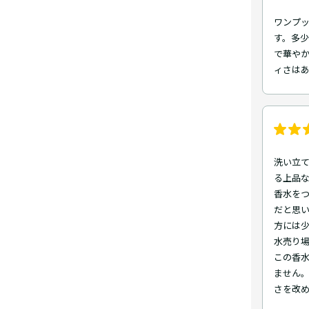
ワンプ
す。多
で華や
ィさは
洗い立
る上品な
香水を
だと思い
方には少
水売り
この香
ません。
さを改