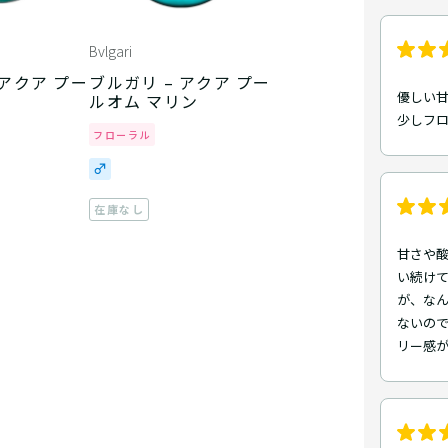
Bvlgari
 アクア プー
ブルガリ – アクア プー
優しい
ルオム マリン
少しフ
フローラル
在庫なし
甘さや酸
い続け
が、な
ないの
リー感