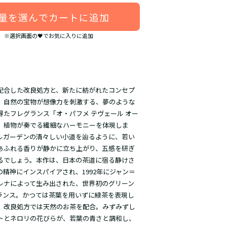
量を選んでカートに追加
※選択画面の🖤でお気に入りに追加
配合した改良処方と、新たに紡がれたコンセプ
。自然の宝物が想像力を刺激する、夢のような
得たフレグランス「オ・パフメ テヴェール オー
、植物が奏でる繊細なハーモニーを体現しま
ルガーデンの清々しい小道を辿るように、若い
あふれる香りが静かに立ち上がり、五感を研ぎ
るでしょう。本作は、日本の茶道に宿る静けさ
の精神にインスパイアされ、1992年にジャン＝
レナによって生み出された、世界初のグリーン
ランス。かつては茶葉を用いずに緑茶を表現し
、改良処方では天然のお茶を配合。みずみずし
トとネロリの花びらが、若葉の青さと調和し、