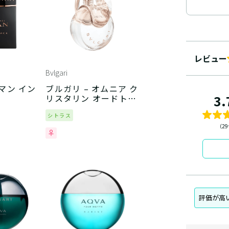
レビュー
Bvlgari
 マン イン
ブルガリ – オムニア ク
3.
リスタリン オードトワ
レ
シトラス
（2
評価が高