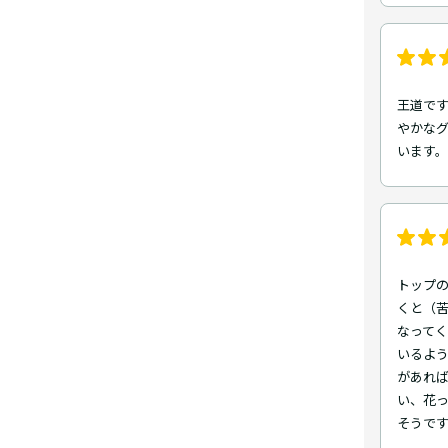
王道で
やかな
います。
トップ
くと（苦
なってく
いるよ
があれば
い、花
そうで