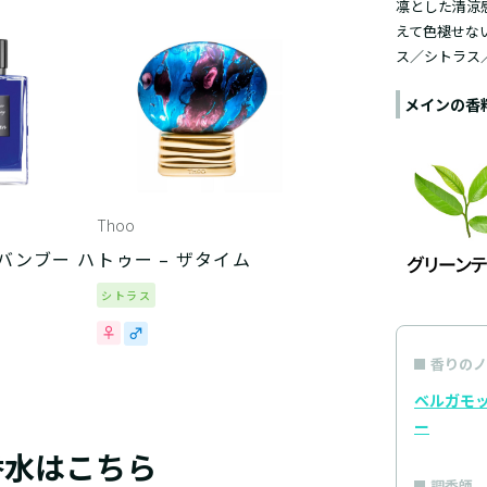
凛とした清涼
えて色褪せな
ス／シトラス
メインの香
Thoo
 バンブー ハ
トゥー – ザタイム
シトラス
香りのノ
ベルガモ
ー
香水はこちら
調香師