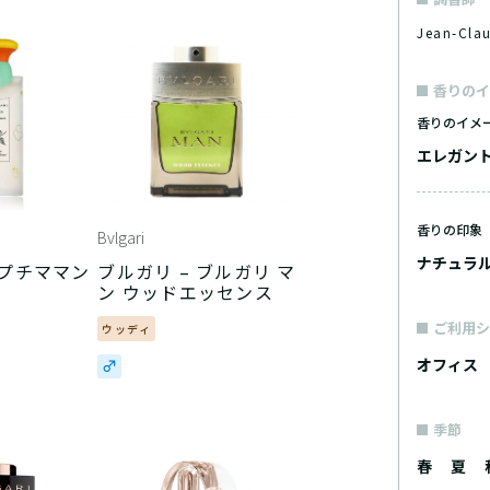
Jean-Cl
香りのイ
香りのイメ
エレガン
香りの印象
Bvlgari
ナチュラ
 プチママン
ブルガリ – ブルガリ マ
ン ウッドエッセンス
ご利用シ
ウッディ
オフィス
季節
春
夏