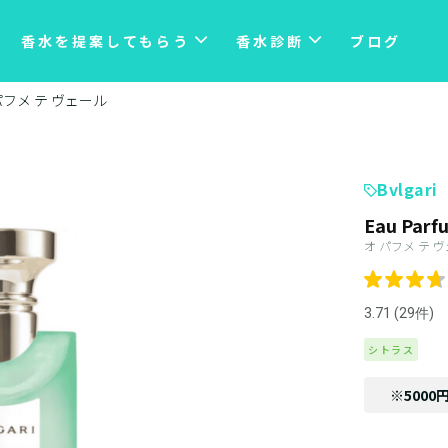
香水を提案してもらう
香水診断
ブログ
パフメ テ ヴェール
Bvlgari
Eau Parf
オ パフメ テ 
3.71 (29件)
シトラス
※5000