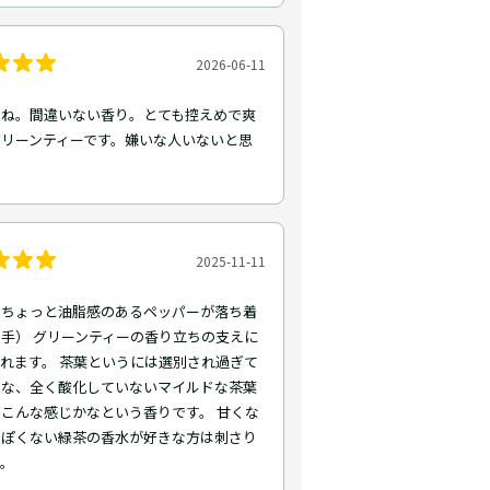
2026-06-11
すね。間違いない香り。とても控えめで爽
グリーンティーです。嫌いな人いないと思
2025-11-11
のちょっと油脂感のあるペッパーが落ち着
手） グリーンティーの香り立ちの支えに
れます。 茶葉というには選別され過ぎて
うな、全く酸化していないマイルドな茶葉
こんな感じかなという香りです。 甘くな
っぽくない緑茶の香水が好きな方は刺さり
す。