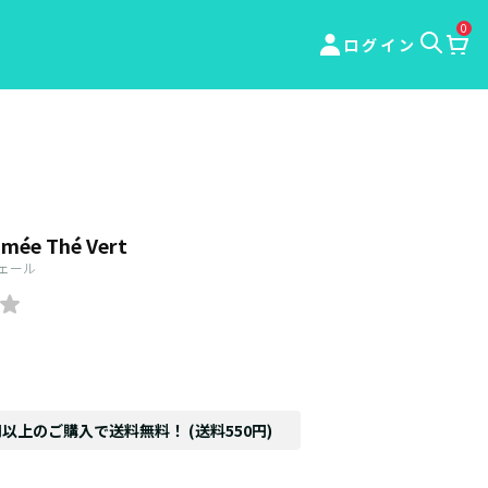
0
ログイン
umée Thé Vert
ヴェール
円以上のご購入で送料無料！ (送料550円)