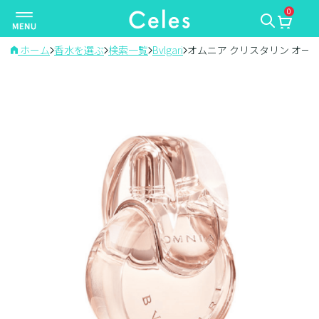
0
ナ
ビ
ゲ
ホーム
香水を選ぶ
検索一覧
Bvlgari
オムニア クリスタリン オー
ー
シ
ョ
ン
を
切
り
替
え