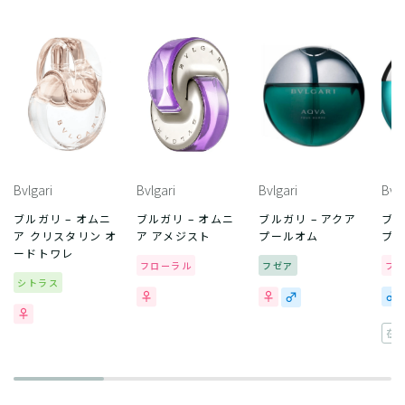
Bvlgari
Bvlgari
Bvlgari
Bvlg
ブルガリ – オムニ
ブルガリ – オムニ
ブルガリ – アクア
ブル
ア クリスタリン オ
ア アメジスト
プールオム
プー
ードトワレ
フローラル
フゼア
フ
シトラス
在