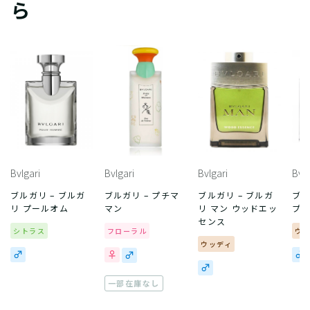
ら
Bvlgari
Bvlgari
Bvlgari
Bvlg
ブルガリ – ブルガ
ブルガリ – プチマ
ブルガリ – ブルガ
ブル
リ プールオム
マン
リ マン ウッドエッ
プ
センス
シトラス
フローラル
ウ
ウッディ
一部在庫なし