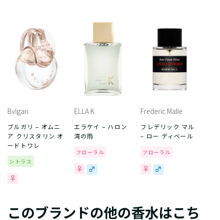
Bvlgari
ELLA K
Frederic Malle
ブルガリ – オムニ
エラケイ – ハロン
フレデリック マル
ア クリスタリン オ
湾の雨
– ロー ディベール
ードトワレ
フローラル
フローラル
シトラス
このブランドの他の香水はこち