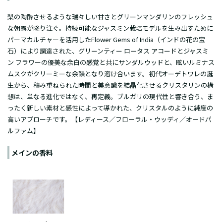
梨の陶酔させるような瑞々しい甘さとグリーンマンダリンのフレッシュ
な朝露が降り注ぐ。持続可能なジャスミン栽培モデルを生み出すために
パーマカルチャーを活用したFlower Gems of India（インドの花の宝
石）により調達された、グリーンティー ロータス アコードとジャスミ
ン フラワーの優美な余白の感覚と共にサンダルウッドと、眩いルミナス
ムスクがクリーミーな余韻となり溶け合います。初代オーデトワレの誕
生から、積み重ねられた時間と美意識を結晶化させるクリスタリンの構
想は、単なる進化ではなく、再定義。ブルガリの現代性と響き合う、ま
ったく新しい素材と感性によって導かれた、クリスタルのように純度の
高いアプローチです。【レディース／フローラル・ウッディ／オードパ
ルファム】
メインの香料