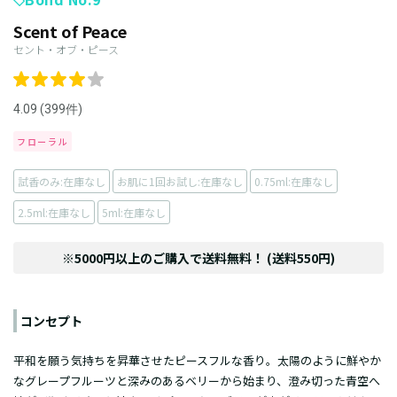
Scent of Peace
セント・オブ・ピース
4.09 (399件)
フローラル
試香のみ:在庫なし
お肌に1回お試し:在庫なし
0.75ml:在庫なし
2.5ml:在庫なし
5ml:在庫なし
※5000円以上のご購入で送料無料！ (送料550円)
コンセプト
平和を願う気持ちを昇華させたピースフルな香り。太陽のように鮮やか
なグレープフルーツと深みのあるベリーから始まり、澄み切った青空へ