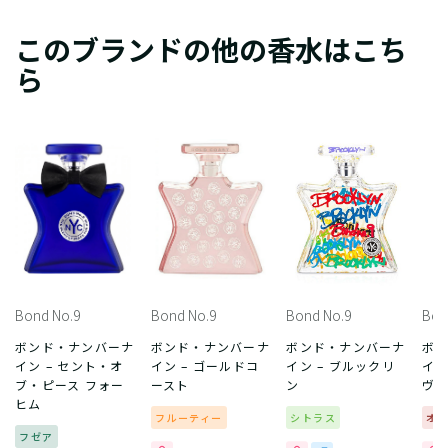
このブランドの他の香水はこち
ら
Bond No.9
Bond No.9
Bond No.9
Bon
ボンド・ナンバーナ
ボンド・ナンバーナ
ボンド・ナンバーナ
ボ
イン – セント・オ
イン – ゴールドコ
イン – ブルックリ
イン
ブ・ピース フォー
ースト
ン
ヴ
ヒム
フルーティー
シトラス
オ
フゼア