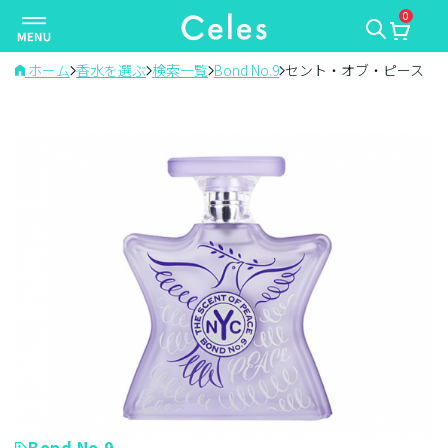
0
ナ
ビ
ゲ
ホーム
香水を選ぶ
検索一覧
Bond No.9
セント・オブ・ピース
ー
シ
ョ
ン
を
切
り
替
え
Bond No.9