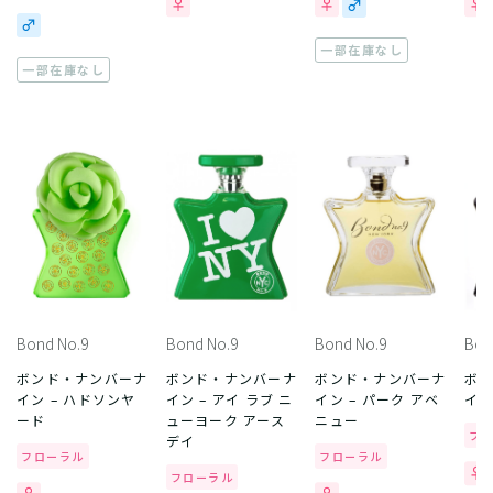
一部在庫なし
一部在庫なし
Bond No.9
Bond No.9
Bond No.9
Bon
ボンド・ナンバーナ
ボンド・ナンバーナ
ボンド・ナンバーナ
ボ
イン – ハドソンヤ
イン – アイ ラブ ニ
イン – パーク アベ
イン
ード
ューヨーク アース
ニュー
フ
デイ
フローラル
フローラル
フローラル