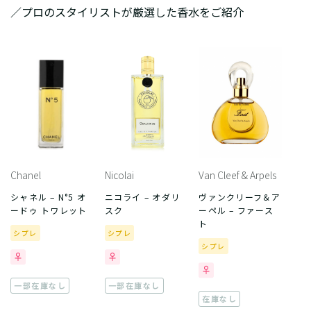
／プロのスタイリストが厳選した香水をご紹介
Chanel
Nicolai
Van Cleef & Arpels
シャネル – N°5 オ
ニコライ – オダリ
ヴァンクリーフ＆ア
ードゥ トワレット
スク
ーペル – ファース
ト
シプレ
シプレ
シプレ
一部在庫なし
一部在庫なし
在庫なし