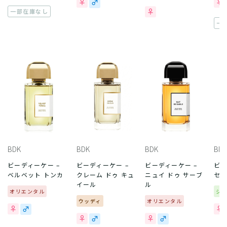
一部在庫なし
一
BDK
BDK
BDK
BDK
ビーディーケー –
ビーディーケー –
ビーディーケー –
ビー
ベルベット トンカ
クレーム ドゥ キュ
ニュイ ドゥ サーブ
セル
イール
ル
オリエンタル
シ
ウッディ
オリエンタル