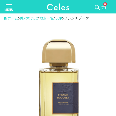
0
ナ
ビ
ゲ
ホーム
香水を選ぶ
検索一覧
BDK
フレンチブーケ
ー
シ
ョ
ン
を
切
り
替
え