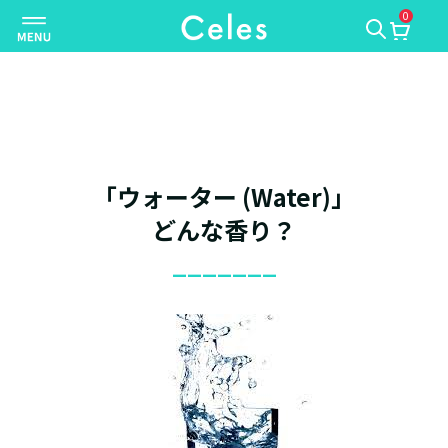
0
ナ
ビ
ゲ
ー
シ
ョ
ン
「ウォーター (Water)」
を
切
どんな香り？
り
_______
替
え