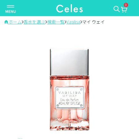
0
ナ
ビ
ゲ
ホーム
香水を選ぶ
検索一覧
Vasilisa
マイ ウェイ
ー
シ
ョ
ン
を
切
り
替
え