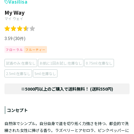
Vasilisa
My Way
マイ ウェイ
3.59 (30件)
フローラル
フルーティー
試香のみ:在庫なし
お肌に1回お試し:在庫なし
0.75ml:在庫なし
2.5ml:在庫なし
5ml:在庫なし
※5000円以上のご購入で送料無料！ (送料550円)
コンセプト
自然体でシンプル。自分自身で道を切り拓く力強さを持つ、都会的で洗
練された女性に捧げる香り。ラズベリーとアセロラ、ピンクペッパーに