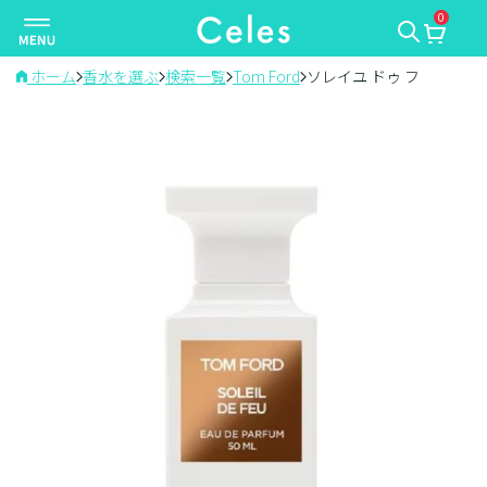
0
ナ
ビ
ゲ
ホーム
香水を選ぶ
検索一覧
Tom Ford
ソレイユ ドゥ フ
ー
シ
ョ
ン
を
切
り
替
え