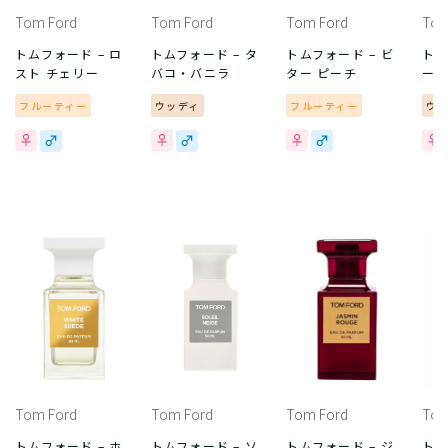
Tom Ford
Tom Ford
Tom Ford
Tom
トムフォード – ロ
トムフォード – タ
トムフォード – ビ
トム
スト チェリー
バコ・バニラ
ター ピーチ
ー
フルーティー
ウッディ
フルーティー
ウ
Tom Ford
Tom Ford
Tom Ford
Tom
トムフォード – ホ
トムフォード – ソ
トムフォード – ジ
トム