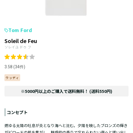
Tom Ford
Soleil de Feu
ソレイユ ドゥ フ
3.58 (34件)
ウッディ
※5000円以上のご購入で送料無料！ (送料550円)
コンセプト
燃ゆる太陽の吐息が炎となり海へと沈む。夕陽を映したブロンズの輝き
がビロードの肌を焦がし、魅惑的の香りで忘れられない夜へと誘い出し