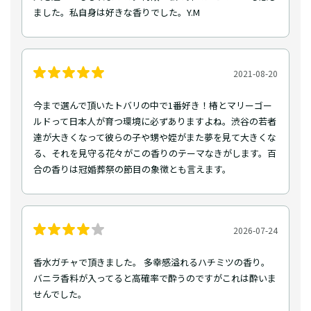
ました。私自身は好きな香りでした。Y.M
2021-08-20
今まで選んで頂いたトバリの中で1番好き！椿とマリーゴー
ルドって日本人が育つ環境に必ずありますよね。渋谷の若者
達が大きくなって彼らの子や甥や姪がまた夢を見て大きくな
る、それを見守る花々がこの香りのテーマなきがします。百
合の香りは冠婚葬祭の節目の象徴とも言えます。
2026-07-24
香水ガチャで頂きました。 多幸感溢れるハチミツの香り。
バニラ香料が入ってると高確率で酔うのですがこれは酔いま
せんでした。