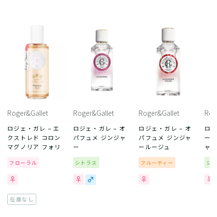
Roger&Gallet
Roger&Gallet
Roger&Gallet
Rog
ロジェ・ガレ – エ
ロジェ・ガレ – オ
ロジェ・ガレ – オ
ロジ
クストレド コロン
パフュメ ジンジャ
パフュメ ジンジャ
ーデ
マグノリア フォリ
ー
ールージュ
ャ
フローラル
シトラス
フルーティー
シ
在庫なし