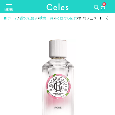
0
ナ
ビ
ゲ
ホーム
香水を選ぶ
検索一覧
Roger&Gallet
オ パフュメ ローズ
ー
シ
ョ
ン
を
切
り
替
え