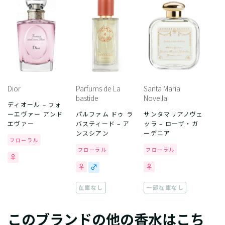
Dior
Parfums de La
Santa Maria
bastide
Novella
ディオール – フォ
ーエヴァー アンド
パルファム ドゥ ラ
サンタマリアノヴェ
エヴァー
バスティード – ア
ッラ – ローザ・ガ
ンスシアン
ーデニア
フローラル
フローラル
フローラル
在庫なし
一部在庫なし
このブランドの他の香水はこち