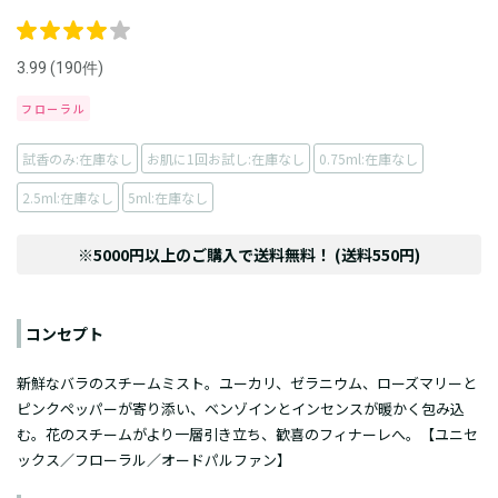
3.99 (190件)
フローラル
試香のみ:在庫なし
お肌に1回お試し:在庫なし
0.75ml:在庫なし
2.5ml:在庫なし
5ml:在庫なし
※5000円以上のご購入で送料無料！ (送料550円)
コンセプト
新鮮なバラのスチームミスト。ユーカリ、ゼラニウム、ローズマリーと
ピンクペッパーが寄り添い、ベンゾインとインセンスが暖かく包み込
む。花のスチームがより一層引き立ち、歓喜のフィナーレへ。【ユニセ
ックス／フローラル／オードパルファン】