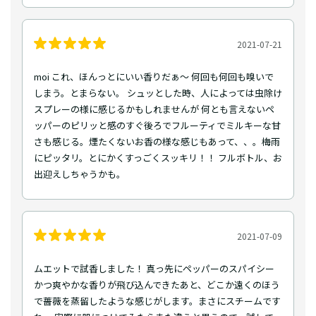
2021-07-21
moi これ、ほんっとにいい香りだぁ〜 何回も何回も嗅いで
しまう。とまらない。 シュッとした時、人によっては虫除け
スプレーの様に感じるかもしれませんが 何とも言えないペ
ッパーのピリッと感のすぐ後ろでフルーティでミルキーな甘
さも感じる。煙たくないお香の様な感じもあって、、。梅雨
にピッタリ。とにかくすっごくスッキリ！！ フルボトル、お
出迎えしちゃうかも。
2021-07-09
ムエットで試香しました！ 真っ先にペッパーのスパイシー
かつ爽やかな香りが飛び込んできたあと、どこか遠くのほう
で薔薇を蒸留したような感じがします。まさにスチームです