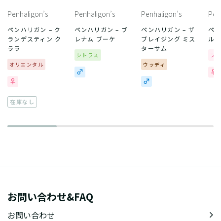
Penhaligon’s
Penhaligon’s
Penhaligon’s
Pen
ペンハリガン – ク
ペンハリガン – ブ
ペンハリガン – ザ
ペン
ランデスティン ク
レナム ブーケ
ブレイジング ミス
ル
ララ
ターサム
シトラス
フ
オリエンタル
ウッディ
在庫なし
お問い合わせ&FAQ
お問い合わせ