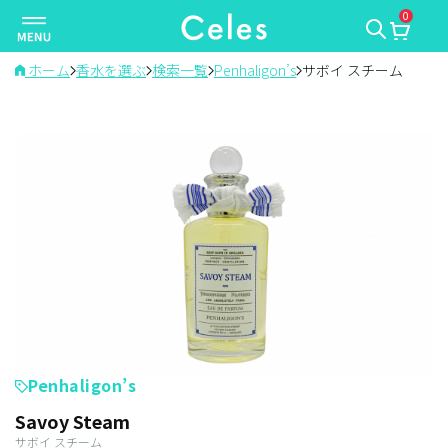
0
ナ
ビ
ゲ
ホーム
香水を選ぶ
検索一覧
Penhaligon’s
サボイ スチーム
ー
シ
ョ
ン
を
切
り
替
え
Penhaligon’s
Savoy Steam
サボイ スチーム