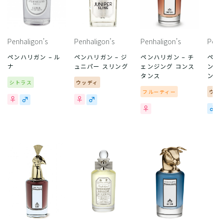
Penhaligon’s
Penhaligon’s
Penhaligon’s
Pen
ペンハリガン – ル
ペンハリガン – ジ
ペンハリガン – チ
ペン
ナ
ュニパー スリング
ェンジング コンス
ンデ
タンス
ン
シトラス
ウッディ
フルーティー
ウ