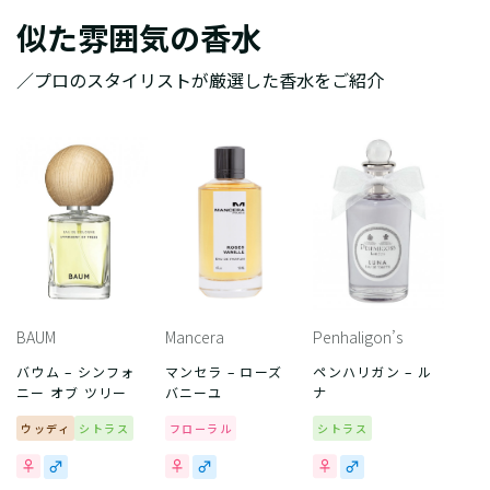
似た雰囲気の香水
／プロのスタイリストが厳選した香水をご紹介
BAUM
Mancera
Penhaligon’s
バウム – シンフォ
マンセラ – ローズ
ペンハリガン – ル
ニー オブ ツリー
バニーユ
ナ
ウッディ
シトラス
フローラル
シトラス