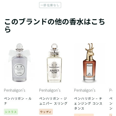
一部在庫なし
このブランドの他の香水はこち
ら
Penhaligon’s
Penhaligon’s
Penhaligon’s
Pen
ペンハリガン – ル
ペンハリガン – ジ
ペンハリガン – チ
ペン
ナ
ュニパー スリング
ェンジング コンス
ンデ
タンス
ン
シトラス
ウッディ