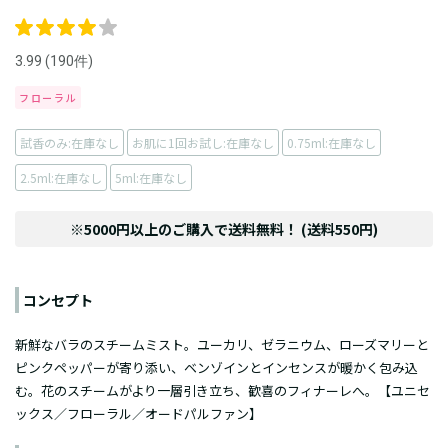
3.99 (190件)
フローラル
試香のみ:在庫なし
お肌に1回お試し:在庫なし
0.75ml:在庫なし
2.5ml:在庫なし
5ml:在庫なし
※5000円以上のご購入で送料無料！ (送料550円)
コンセプト
新鮮なバラのスチームミスト。ユーカリ、ゼラニウム、ローズマリーと
ピンクペッパーが寄り添い、ベンゾインとインセンスが暖かく包み込
む。花のスチームがより一層引き立ち、歓喜のフィナーレへ。【ユニセ
ックス／フローラル／オードパルファン】