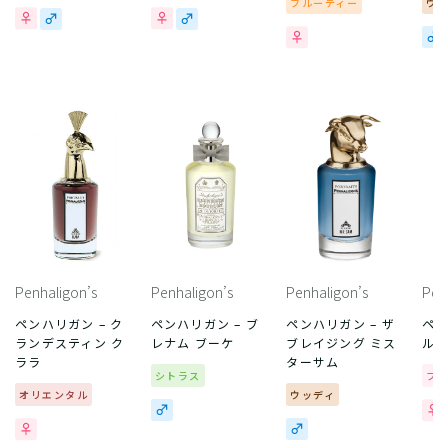
フルーティー
ウ
Penhaligon’s
Penhaligon’s
Penhaligon’s
Pen
ペンハリガン – ク
ペンハリガン – ブ
ペンハリガン – ザ
ペン
ランデスティン ク
レナム ブーケ
ブレイジング ミス
ル
ララ
ターサム
シトラス
フ
オリエンタル
ウッディ