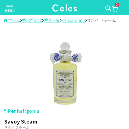
0
ナ
ビ
ゲ
ホーム
香水を選ぶ
検索一覧
Penhaligon’s
サボイ スチーム
ー
シ
ョ
ン
を
切
り
替
え
Penhaligon’s
Savoy Steam
サボイ スチーム